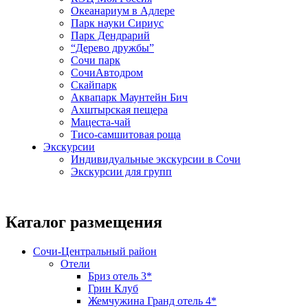
Океанариум в Адлере
Парк науки Сириус
Парк Дендрарий
“Дерево дружбы”
Сочи парк
СочиАвтодром
Скайпарк
Аквапарк Маунтейн Бич
Ахштырская пещера
Мацеста-чай
Тисо-самшитовая роща
Экскурсии
Индивидуальные экскурсии в Сочи
Экскурсии для групп
Каталог размещения
Сочи-Центральный район
Отели
Бриз отель 3*
Грин Клуб
Жемчужина Гранд отель 4*