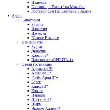
Надежда
Гостиница “Визит” на Мамайке
Гостевой дом На Светлане у Арама
Адлер
Санатории
Знание
Известия
Изумруд
Южное Взморье
Пансионаты
Бургас
Дельфин
Коралл 3*
Пансионат «ОРБИТА-1»
Отели гостиницы
Адельфия 3*
Альмира 3*
Грейс Арли 3*+
Берег
Каисса 3*
Ковчег
Парадиз
Престиж 4*
Шарм
Экодом Адлер 4*