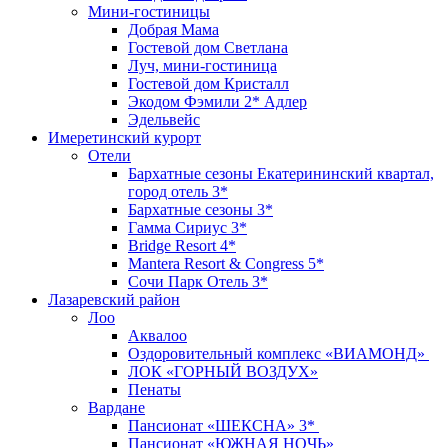
Мини-гостиницы
Добрая Мама
Гостевой дом Светлана
Луч, мини-гостиница
Гостевой дом Кристалл
Экодом Фэмили 2* Адлер
Эдельвейс
Имеретинский курорт
Отели
Бархатные сезоны Екатерининский квартал,
город отель 3*
Бархатные сезоны 3*
Гамма Сириус 3*
Bridge Resort 4*
Mantera Resort & Congress 5*
Сочи Парк Отель 3*
Лазаревский район
Лоо
Аквалоо
Оздоровительный комплекс «ВИАМОНД»
ЛОК «ГОРНЫЙ ВОЗДУХ»
Пенаты
Вардане
Пансионат «ШЕКСНА» 3*
Пансионат «ЮЖНАЯ НОЧЬ»