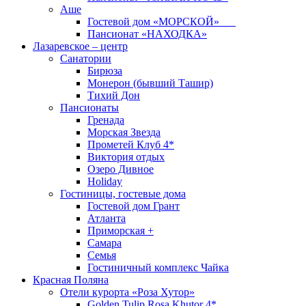
Аше
Гостевой дом «МОРСКОЙ»
Пансионат «НАХОДКА»
Лазаревское – центр
Санатории
Бирюза
Монерон (бывший Ташир)
Тихий Дон
Пансионаты
Гренада
Морская Звезда
Прометей Клуб 4*
Виктория отдых
Озеро Дивное
Holiday
Гостиницы, гостевые дома
Гостевой дом Грант
Атланта
Приморская +
Самара
Семья
Гостиничный комплекс Чайка
Красная Поляна
Отели курорта «Роза Хутор»
Golden Tulip Rosa Khutor 4*