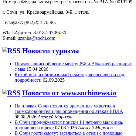
Номер в Федеральном реестре турагентов –№ РТА №
0019299
г. Сочи, ул. Красноармейская, 9-Б, 1 этаж.
Тел./факс: (862)254-76-96.
WhatsApp тел. 8-918-207-86-30
E-mail:
uzanka@sochi.com
Новости туризма
Прямое авиасообщение между РФ и Абхазией расширят
с мая
15.04.2026
Китай вводит безвизовый режим для россиян на год:
подробности
02.09.2025
Новости от www.sochinews.io
На пляжах Сочи появятся временные укрытия и
громкоговорители для оповещения об атаках БПЛА
08.08.2026
Алексей Морозов
В Сочи продолжаются поиски 14-летнего мальчика,
пропавшего в реке
07.08.2026
Алексей Морозов
В Сочи гости смогут заселиться в отели с помощью