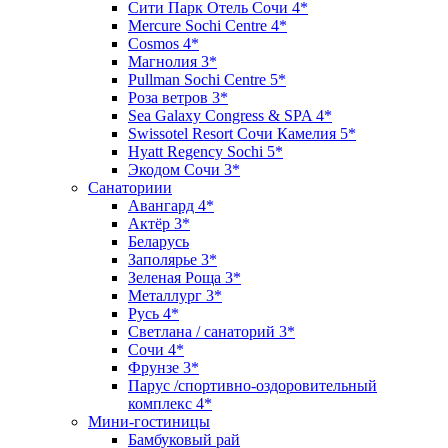
Сити Парк Отель Сочи 4*
Mercure Sochi Centre 4*
Cosmos 4*
Магнолия 3*
Pullman Sochi Сеntre 5*
Роза ветров 3*
Sea Galaxy Congress & SPA 4*
Swissotel Resort Сочи Камелия 5*
Hyatt Regency Sochi 5*
Экодом Сочи 3*
Санаториии
Авангард 4*
Актёр 3*
Беларусь
Заполярье 3*
Зеленая Роща 3*
Металлург 3*
Русь 4*
Светлана / санаторий 3*
Сочи 4*
Фрунзе 3*
Парус /спортивно-оздоровительный
комплекс 4*
Мини-гостиницы
Бамбуковый рай