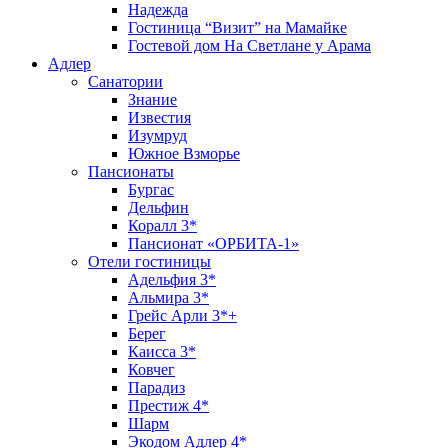
Надежда
Гостиница “Визит” на Мамайке
Гостевой дом На Светлане у Арама
Адлер
Санатории
Знание
Известия
Изумруд
Южное Взморье
Пансионаты
Бургас
Дельфин
Коралл 3*
Пансионат «ОРБИТА-1»
Отели гостиницы
Адельфия 3*
Альмира 3*
Грейс Арли 3*+
Берег
Каисса 3*
Ковчег
Парадиз
Престиж 4*
Шарм
Экодом Адлер 4*