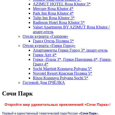
AZIMUT HOTEL Rosa Khutor 3*
Mercure Rosa Khutor 4*
Park Inn Rosa Khutor 4*
Tulip Inn Rosa Khutor 3*
Radisson Hotel Rosa Khutor 5*
Valset Apartments BY AZIMUT Rosa Khutor /
апарт-отель
Отели курорта «Газпром»
Гранд Отель Поляна 5*
Отели курорта «Горки Город»
Апартаменты Горки Город 3* /апарт-отель
Горки Арт 4*
Горки -Плаза 3*, Горки-Панорама 4*, Горки-
Гранд 4*
Sochi Marriott Krasnaya Polyana 5*
Novotel Resort Красная Поляна 5*
Rixos Krasnaya Polyana Sochi 5*
Гостевой Дом ПЧЁЛКА
Сочи Парк
Откройте мир удивительных приключений «Сочи Парка
»!
Первый и единственный тематический парк России «
Сочи Парк
»,