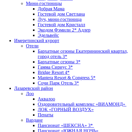
Мини-гостиницы
Добрая Мама
Гостевой дом Светлана
Луч, мини-гостиница
Гостевой дом Кристалл
Экодом Фэмили 2* Адлер
Эдельвейс
Имеретинский курорт
Отели
Бархатные сезоны Екатерининский квартал,
город отель 3*
Бархатные сезоны 3*
Гамма Сириус 3*
Bridge Resort 4*
Mantera Resort & Congress 5*
Сочи Парк Отель 3*
Лазаревский район
Лоо
Аквалоо
Оздоровительный комплекс «ВИАМОНД»
ЛОК «ГОРНЫЙ ВОЗДУХ»
Пенаты
Вардане
Пансионат «ШЕКСНА» 3*
Пансионат «ЮЖНАЯ НОЧЬ»