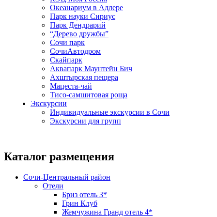
Океанариум в Адлере
Парк науки Сириус
Парк Дендрарий
“Дерево дружбы”
Сочи парк
СочиАвтодром
Скайпарк
Аквапарк Маунтейн Бич
Ахштырская пещера
Мацеста-чай
Тисо-самшитовая роща
Экскурсии
Индивидуальные экскурсии в Сочи
Экскурсии для групп
Каталог размещения
Сочи-Центральный район
Отели
Бриз отель 3*
Грин Клуб
Жемчужина Гранд отель 4*