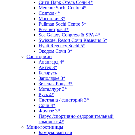
Сити Парк Отель Сочи 4*
Mercure Sochi Centre 4*
Cosmos 4*
Магнолия 3*
Pullman Sochi Сеntre 5*
Роза ветров 3*
Sea Galaxy Congress & SPA 4*
Swissotel Resort Сочи Камелия 5*
Hyatt Regency Sochi 5*
Экодом Сочи 3*
Санаториии
Авангард 4*
Актёр 3*
Беларусь
Заполярье 3*
Зеленая Роща 3*
Металлург 3*
Русь 4*
Светлана / санаторий 3*
Сочи 4*
Фрунзе 3*
Парус /спортивно-оздоровительный
комплекс 4*
Мини-гостиницы
Бамбуковый рай