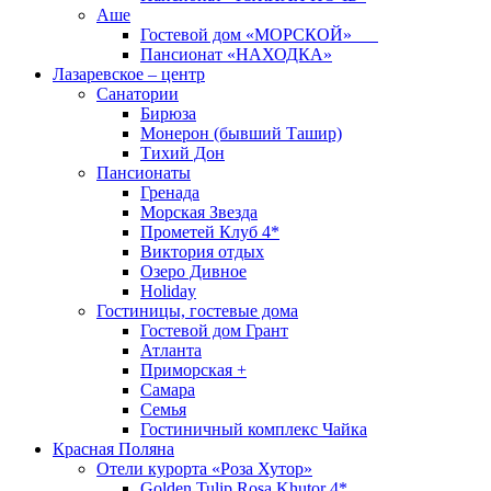
Аше
Гостевой дом «МОРСКОЙ»
Пансионат «НАХОДКА»
Лазаревское – центр
Санатории
Бирюза
Монерон (бывший Ташир)
Тихий Дон
Пансионаты
Гренада
Морская Звезда
Прометей Клуб 4*
Виктория отдых
Озеро Дивное
Holiday
Гостиницы, гостевые дома
Гостевой дом Грант
Атланта
Приморская +
Самара
Семья
Гостиничный комплекс Чайка
Красная Поляна
Отели курорта «Роза Хутор»
Golden Tulip Rosa Khutor 4*