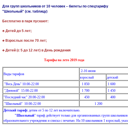
Для групп школьников от 10 человек – билеты по спецтарифу
"Школьный" (см. таблицу)
Бесплатно в парк пускают:
♣
Детей до 5 лет;
♣
Взрослых после 70 лет;
♣
Детей (с 5 до 12 лет) в День рождения
Тарифы на лето 2019 года
2-16 июня
Виды тарифов
взрослый
детский
"Весь День" 10.00-22.00
1 850
1 600
"Дневной" 15.00-22.00
1 700
1 450
"Последний час" 20.00-22.00
450
400
"Школьный" 10.00-22.00
1 200
Детский тариф:
детям от 5 по 12
"Школьный
" тариф действует только для организованных групп школьников
образовательного учреждения и списка с печатью. На 10 школьников 1 взрослый, указ