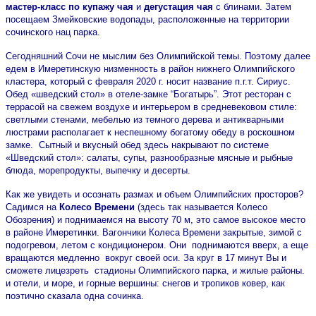
мастер-класс по купажу чая
и
дегустация чая
с блинами. Затем
посещаем Змейковские водопады, расположенные на территории
сочинского нац парка.
Сегодняшний Сочи не мыслим без Олимпийской темы. Поэтому далее
едем в Имеретинскую низменность в район нижнего Олимпийского
кластера, который с февраля 2020 г. носит название п.г.т. Сириус.
Обед «шведский стол» в отеле-замке “Богатырь”. Этот ресторан с
террасой на свежем воздухе и интерьером в средневековом стиле:
светлыми стенами, мебелью из темного дерева и антикварными
люстрами располагает к неспешному богатому обеду в роскошном
замке. Сытный и вкусный обед здесь накрывают по системе
«Шведский стол»: салаты, супы, разнообразные мясные и рыбные
блюда, морепродукты, выпечку и десерты.
Как же увидеть и осознать размах и объем Олимпийских просторов?
Садимся на
Колесо Времени
(здесь так называется Колесо
Обозрения) и поднимаемся на высоту 70 м, это самое высокое место
в районе Имеретинки. Вагончики Колеса Времени закрытые, зимой с
подогревом, летом с кондиционером. Они поднимаются вверх, а еще
вращаются медленно вокруг своей оси. За круг в 17 минут Вы и
сможете лицезреть стадионы Олимпийского парка, и жилые районы.
и отели, и море, и горные вершины: снегов и тропиков ковер, как
поэтично сказала одна сочинка.