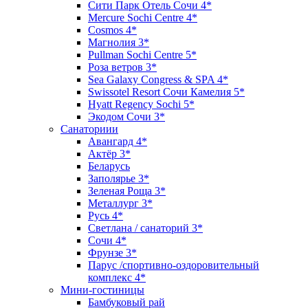
Сити Парк Отель Сочи 4*
Mercure Sochi Centre 4*
Cosmos 4*
Магнолия 3*
Pullman Sochi Сеntre 5*
Роза ветров 3*
Sea Galaxy Congress & SPA 4*
Swissotel Resort Сочи Камелия 5*
Hyatt Regency Sochi 5*
Экодом Сочи 3*
Санаториии
Авангард 4*
Актёр 3*
Беларусь
Заполярье 3*
Зеленая Роща 3*
Металлург 3*
Русь 4*
Светлана / санаторий 3*
Сочи 4*
Фрунзе 3*
Парус /спортивно-оздоровительный
комплекс 4*
Мини-гостиницы
Бамбуковый рай