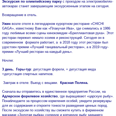
Экскурсия по олимпийскому парку
с проездом на электромобилях-
автокарах станет завершающим экскурсионным этапом на сегодня.
Возвращение в отель.
Ужин
возле отеля в легендарном курортном ресторане «CHICHI
GAGA», известному Вам как «Плакучая Ива», где снимались в 1986
году любимые всеми сцены кинокомедии «Бриллиантовая рука». Этот
ресторан пережил немало хозяев и реконструкций. Сегодня он в
современном формате работает, а в 2018 году этот ресторан был
удостоен премии «Лучший танцевальный ресторан», а в 2019 году-
премии «Лучший ресторан на каждый день».
Ночлег.
3 день. Горы-тур
: дегустация форели, + дегустация меда
+дегустация спиртных напитков.
Завтрак в отеле. Выезд с вещами.
Красная Поляна.
Сначала вы отправитесь в единственное предприятие России, на
Адлерское форелевое хозяйство
, где выращивают «царскую рыбу».
Понаблюдаете за процессом кормления особей, увидите резервуары
для их содержания и откроете тонкости разведения ценных пород.
После экскурсии по хозяйству вы сможете купить в фирменном
магазине «Золотая рыбка» соленую и копченую рыбу здешнего