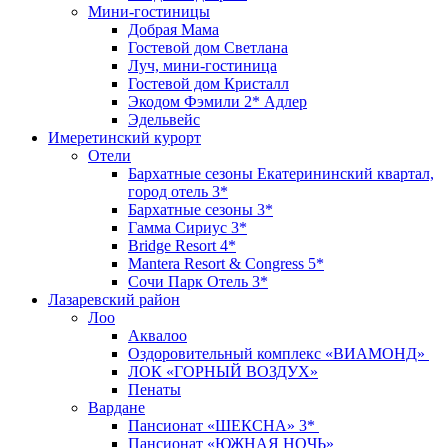
Мини-гостиницы
Добрая Мама
Гостевой дом Светлана
Луч, мини-гостиница
Гостевой дом Кристалл
Экодом Фэмили 2* Адлер
Эдельвейс
Имеретинский курорт
Отели
Бархатные сезоны Екатерининский квартал,
город отель 3*
Бархатные сезоны 3*
Гамма Сириус 3*
Bridge Resort 4*
Mantera Resort & Congress 5*
Сочи Парк Отель 3*
Лазаревский район
Лоо
Аквалоо
Оздоровительный комплекс «ВИАМОНД»
ЛОК «ГОРНЫЙ ВОЗДУХ»
Пенаты
Вардане
Пансионат «ШЕКСНА» 3*
Пансионат «ЮЖНАЯ НОЧЬ»