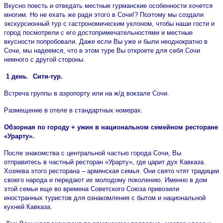
Вкусно поесть и отведать местные гурманские особенности хочется
многим. Но не ехать же ради этого в Сочи!? Поэтому мы создали
экскурсионный тур с гастрономическим уклоном, чтобы наши гости и
город посмотрели с его достопримечательностями и местные
вкусности попробовали. Даже если Вы уже и были неоднократно в
Сочи, мы надеемся, что в этом туре Вы откроете для себя Сочи
немного с другой стороны.
1 день
.
Сити-тур.
Встреча группы в аэропорту или на ж/д вокзале Сочи.
Размещение в отеле в стандартных номерах.
Обзорная по городу + ужин в национальном семейном ресторане
«Урарту».
После знакомства с центральной частью города Сочи, Вы
отправитесь в частный ресторан «Урарту», где царит дух Кавказа.
Хозяева этого ресторана – армянская семья. Они свято чтят традиции
своего народа и передают их молодому поколению. Именно в дом
этой семьи еще во времена Советского Союза привозили
иностранных туристов для ознакомления с бытом и национальной
кухней Кавказа.