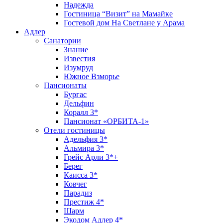
Надежда
Гостиница “Визит” на Мамайке
Гостевой дом На Светлане у Арама
Адлер
Санатории
Знание
Известия
Изумруд
Южное Взморье
Пансионаты
Бургас
Дельфин
Коралл 3*
Пансионат «ОРБИТА-1»
Отели гостиницы
Адельфия 3*
Альмира 3*
Грейс Арли 3*+
Берег
Каисса 3*
Ковчег
Парадиз
Престиж 4*
Шарм
Экодом Адлер 4*