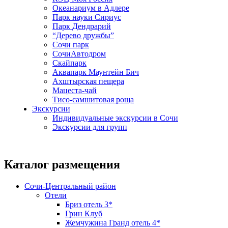
Океанариум в Адлере
Парк науки Сириус
Парк Дендрарий
“Дерево дружбы”
Сочи парк
СочиАвтодром
Скайпарк
Аквапарк Маунтейн Бич
Ахштырская пещера
Мацеста-чай
Тисо-самшитовая роща
Экскурсии
Индивидуальные экскурсии в Сочи
Экскурсии для групп
Каталог размещения
Сочи-Центральный район
Отели
Бриз отель 3*
Грин Клуб
Жемчужина Гранд отель 4*