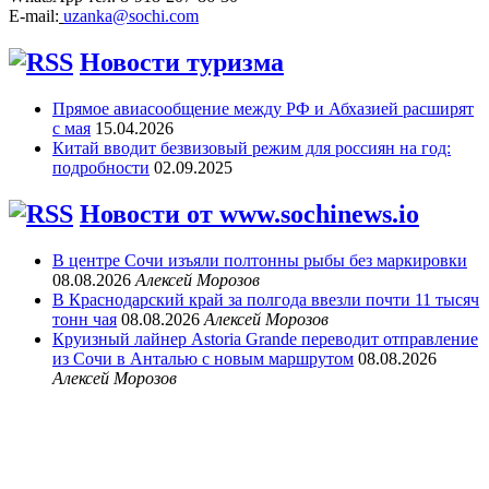
E-mail:
uzanka@sochi.com
Новости туризма
Прямое авиасообщение между РФ и Абхазией расширят
с мая
15.04.2026
Китай вводит безвизовый режим для россиян на год:
подробности
02.09.2025
Новости от www.sochinews.io
В центре Сочи изъяли полтонны рыбы без маркировки
08.08.2026
Алексей Морозов
В Краснодарский край за полгода ввезли почти 11 тысяч
тонн чая
08.08.2026
Алексей Морозов
Круизный лайнер Astoria Grande переводит отправление
из Сочи в Анталью с новым маршрутом
08.08.2026
Алексей Морозов