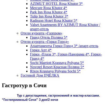
AZIMUT HOTEL Rosa Khutor 3*
Mercure Rosa Khutor 4*
Park Inn Rosa Khutor 4*
Tulip Inn Rosa Khutor 3*
Radisson Hotel Rosa Khutor 5*
Valset Apartments BY AZIMUT Rosa Khutor /
апарт-отель
Отели курорта «Газпром»
Гранд Отель Поляна 5*
Отели курорта «Горки Город»
Апартаменты Горки Город 3* /апарт-отель
Горки Арт 4*
Горки -Плаза 3*, Горки-Панорама 4*, Горки-
Гранд 4*
Sochi Marriott Krasnaya Polyana 5*
Novotel Resort Красная Поляна 5*
Rixos Krasnaya Polyana Sochi 5*
Гостевой Дом ПЧЁЛКА
Гастротур в Сочи
Тур с дегустациями, гастрономией и мастер-классами.
“
Гостеприимный Сочи” 3 дня/2 ночи