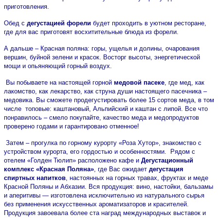
приготовления.
Обед с
дегустацией форели
будет проходить в уютном ресторане,
где для вас приготовят восхитительные блюда из форели.
А дальше – Красная поляна: горы, ущелья и долины, очарования
вершин, буйной зелени и красок. Восторг высоты, энергетической
мощи и опьяняющий горный воздух.
Вы побываете на настоящей горной
медовой пасеке
, где мед, как
лакомство, как лекарство, как струна души настоящего пасечника –
медовика. Вы сможете продегустировать более 15 сортов меда, в том
числе топовые: каштановый, Альпийский и каштан с липой. Все что
понравилось – смело покупайте, качество меда и медопродуктов
проверено годами и гарантировано отменное!
Затем – прогулка по горному курорту «Роза Хутор», знакомство с
устройством курорта, его гордостью и особенностями. Рядом с
отелем «Голден Тюлип» расположено кафе и
Дегустационный
комплекс «Красная Поляна»
, где Вас ожидает
дегустация
спиртных напитков
, настоянных на горных травах, фруктах и меде
Красной Поляны и Абхазии. Вся продукция: вино, настойки, бальзамы
и аперитивы — изготовлена исключительно из натурального сырья
без применения искусственных ароматизаторов и красителей.
Продукция завоевала более ста наград международных выставок и