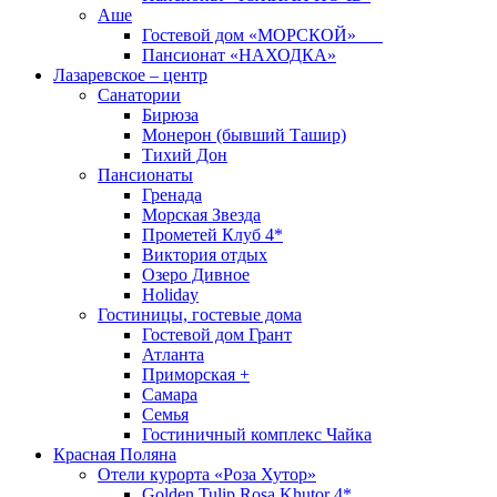
Аше
Гостевой дом «МОРСКОЙ»
Пансионат «НАХОДКА»
Лазаревское – центр
Санатории
Бирюза
Монерон (бывший Ташир)
Тихий Дон
Пансионаты
Гренада
Морская Звезда
Прометей Клуб 4*
Виктория отдых
Озеро Дивное
Holiday
Гостиницы, гостевые дома
Гостевой дом Грант
Атланта
Приморская +
Самара
Семья
Гостиничный комплекс Чайка
Красная Поляна
Отели курорта «Роза Хутор»
Golden Tulip Rosa Khutor 4*