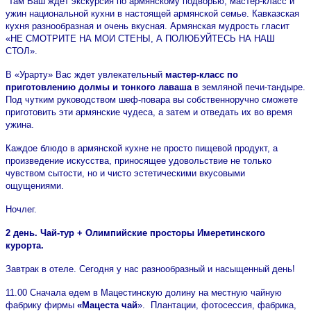
Там Ваш ждет экскурсия по армянскому подворью, мастер-класс и
ужин национальной кухни в настоящей армянской семье. Кавказская
кухня разнообразная и очень вкусная. Армянская мудрость гласит
«НЕ СМОТРИТЕ НА МОИ СТЕНЫ, А ПОЛЮБУЙТЕСЬ НА НАШ
СТОЛ».
В «Урарту» Вас ждет увлекательный
мастер-класс по
приготовлению долмы и тонкого лаваша
в земляной печи-тандыре.
Под чутким руководством шеф-повара вы собственноручно сможете
приготовить эти армянские чудеса, а затем и отведать их во время
ужина.
Каждое блюдо в армянской кухне не просто пищевой продукт, а
произведение искусства, приносящее удовольствие не только
чувством сытости, но и чисто эстетическими вкусовыми
ощущениями.
Ночлег.
2 день. Чай-тур + Олимпийские просторы Имеретинского
курорта.
Завтрак в отеле. Сегодня у нас разнообразный и насыщенный день!
11.00 Сначала едем в Мацестинскую долину на местную чайную
фабрику фирмы
«Мацеста чай
». Плантации, фотосессия, фабрика,