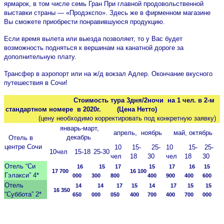
ярмарок, в том числе семь Гран При главной продовольственной
выставки страны — «Продэкспо». Здесь же в фирменном магазине
Вы сможете приобрести понравившуюся продукцию.
Если время вылета или выезда позволяет, то у Вас будет
возможность подняться к вершинам на канатной дороге за
дополнительную плату.
Трансфер в аэропорт или на ж/д вокзал Адлер. Окончание вкусного
путешествия в Сочи!
Стоимость тура 3дня/2ночи на 1 чел. в 2-м
стандартном номере в 2020г. (Цена Нетто)
(цену необходимо корректировать под конкретную заявку)
январь-март,
апрель, ноябрь
май, октябрь
декабрь
Отель в
центре Сочи
10
15-
25-
10
15-
25-
10чел
15-18
25-30
чел
18
30
чел
18
30
Отель “Си
16
15
17
15
17
16
15
17 700
16 100
Гэлакси” 4*
000
300
800
400
900
400
600
Отель
14
14
17
15
14
17
15
15
16 350
“Суббота” 2*
650
000
050
400
700
400
700
000