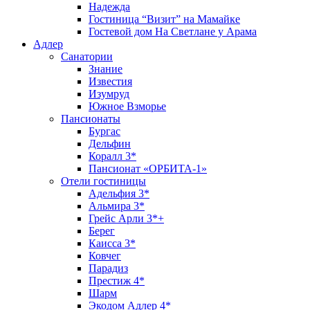
Надежда
Гостиница “Визит” на Мамайке
Гостевой дом На Светлане у Арама
Адлер
Санатории
Знание
Известия
Изумруд
Южное Взморье
Пансионаты
Бургас
Дельфин
Коралл 3*
Пансионат «ОРБИТА-1»
Отели гостиницы
Адельфия 3*
Альмира 3*
Грейс Арли 3*+
Берег
Каисса 3*
Ковчег
Парадиз
Престиж 4*
Шарм
Экодом Адлер 4*