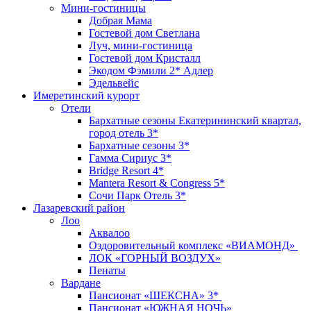
Мини-гостиницы
Добрая Мама
Гостевой дом Светлана
Луч, мини-гостиница
Гостевой дом Кристалл
Экодом Фэмили 2* Адлер
Эдельвейс
Имеретинский курорт
Отели
Бархатные сезоны Екатерининский квартал,
город отель 3*
Бархатные сезоны 3*
Гамма Сириус 3*
Bridge Resort 4*
Mantera Resort & Congress 5*
Сочи Парк Отель 3*
Лазаревский район
Лоо
Аквалоо
Оздоровительный комплекс «ВИАМОНД»
ЛОК «ГОРНЫЙ ВОЗДУХ»
Пенаты
Вардане
Пансионат «ШЕКСНА» 3*
Пансионат «ЮЖНАЯ НОЧЬ»