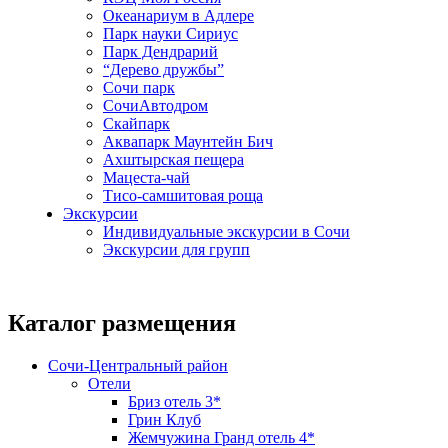
Океанариум в Адлере
Парк науки Сириус
Парк Дендрарий
“Дерево дружбы”
Сочи парк
СочиАвтодром
Скайпарк
Аквапарк Маунтейн Бич
Ахштырская пещера
Мацеста-чай
Тисо-самшитовая роща
Экскурсии
Индивидуальные экскурсии в Сочи
Экскурсии для групп
Каталог размещения
Сочи-Центральный район
Отели
Бриз отель 3*
Грин Клуб
Жемчужина Гранд отель 4*