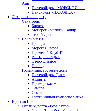
Аше
Гостевой дом «МОРСКОЙ»
Пансионат «НАХОДКА»
Лазаревское – центр
Санатории
Бирюза
Монерон (бывший Ташир)
Тихий Дон
Пансионаты
Гренада
Морская Звезда
Прометей Клуб 4*
Виктория отдых
Озеро Дивное
Holiday
Гостиницы, гостевые дома
Гостевой дом Грант
Атланта
Приморская +
Самара
Семья
Гостиничный комплекс Чайка
Красная Поляна
Отели курорта «Роза Хутор»
Golden Tulip Rosa Khutor 4*