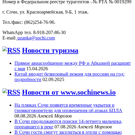
Номер в Федеральном реестре турагентов –№ РТА №
0019299
г. Сочи, ул. Красноармейская, 9-Б, 1 этаж.
Тел./факс: (862)254-76-96.
WhatsApp тел. 8-918-207-86-30
E-mail:
uzanka@sochi.com
Новости туризма
Прямое авиасообщение между РФ и Абхазией расширят
с мая
15.04.2026
Китай вводит безвизовый режим для россиян на год:
подробности
02.09.2025
Новости от www.sochinews.io
На пляжах Сочи появятся временные укрытия и
громкоговорители для оповещения об атаках БПЛА
08.08.2026
Алексей Морозов
В Сочи продолжаются поиски 14-летнего мальчика,
пропавшего в реке
07.08.2026
Алексей Морозов
В Сочи гости смогут заселиться в отели с помощью