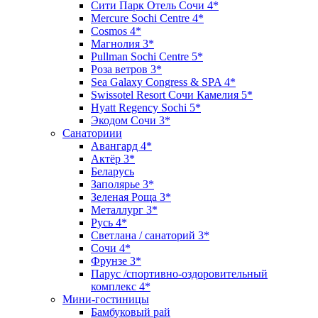
Сити Парк Отель Сочи 4*
Mercure Sochi Centre 4*
Cosmos 4*
Магнолия 3*
Pullman Sochi Сеntre 5*
Роза ветров 3*
Sea Galaxy Congress & SPA 4*
Swissotel Resort Сочи Камелия 5*
Hyatt Regency Sochi 5*
Экодом Сочи 3*
Санаториии
Авангард 4*
Актёр 3*
Беларусь
Заполярье 3*
Зеленая Роща 3*
Металлург 3*
Русь 4*
Светлана / санаторий 3*
Сочи 4*
Фрунзе 3*
Парус /спортивно-оздоровительный
комплекс 4*
Мини-гостиницы
Бамбуковый рай