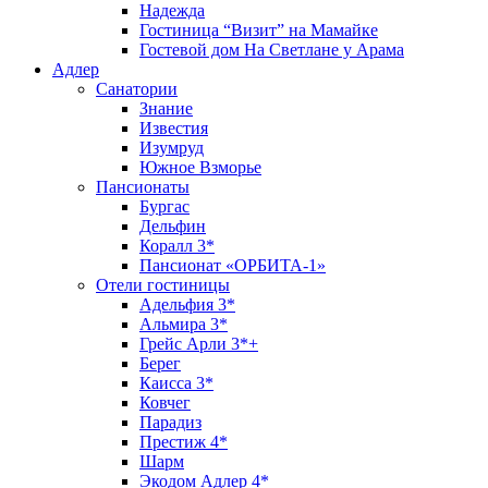
Надежда
Гостиница “Визит” на Мамайке
Гостевой дом На Светлане у Арама
Адлер
Санатории
Знание
Известия
Изумруд
Южное Взморье
Пансионаты
Бургас
Дельфин
Коралл 3*
Пансионат «ОРБИТА-1»
Отели гостиницы
Адельфия 3*
Альмира 3*
Грейс Арли 3*+
Берег
Каисса 3*
Ковчег
Парадиз
Престиж 4*
Шарм
Экодом Адлер 4*