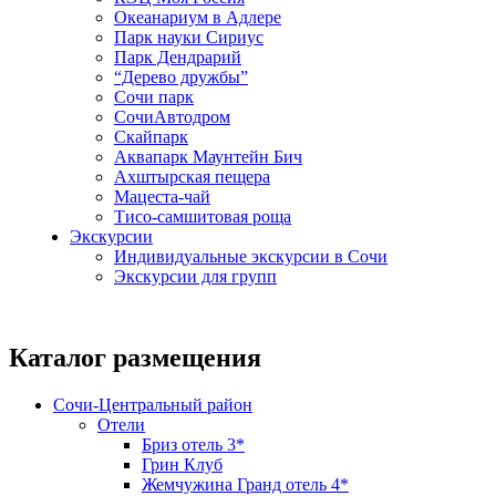
Океанариум в Адлере
Парк науки Сириус
Парк Дендрарий
“Дерево дружбы”
Сочи парк
СочиАвтодром
Скайпарк
Аквапарк Маунтейн Бич
Ахштырская пещера
Мацеста-чай
Тисо-самшитовая роща
Экскурсии
Индивидуальные экскурсии в Сочи
Экскурсии для групп
Каталог размещения
Сочи-Центральный район
Отели
Бриз отель 3*
Грин Клуб
Жемчужина Гранд отель 4*