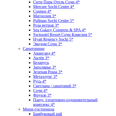
Сити Парк Отель Сочи 4*
Mercure Sochi Centre 4*
Cosmos 4*
Магнолия 3*
Pullman Sochi Сеntre 5*
Роза ветров 3*
Sea Galaxy Congress & SPA 4*
Swissotel Resort Сочи Камелия 5*
Hyatt Regency Sochi 5*
Экодом Сочи 3*
Санаториии
Авангард 4*
Актёр 3*
Беларусь
Заполярье 3*
Зеленая Роща 3*
Металлург 3*
Русь 4*
Светлана / санаторий 3*
Сочи 4*
Фрунзе 3*
Парус /спортивно-оздоровительный
комплекс 4*
Мини-гостиницы
Бамбуковый рай