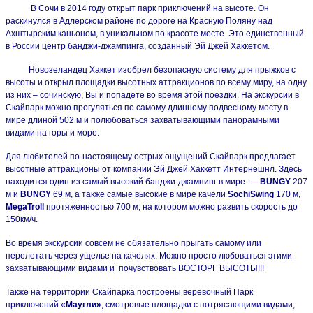
В Сочи в 2014 году открыт парк приключений на высоте. Он
раскинулся в Адлерском районе по дороге на Красную Поляну над
Ахштырским каньоном, в уникальном по красоте месте. Это единственный
в России центр банджи-джампинга, созданный Эй Джей Хаккетом.
Новозеландец Хаккет изобрел безопасную систему для прыжков с
высоты и открыл площадки высотных аттракционов по всему миру, на одну
из них – сочинскую, Вы и попадете во время этой поездки. На экскурсии в
Скайпарк можно прогуляться по самому длинному подвесному мосту в
мире длиной 502 м и полюбоваться захватывающими панорамными
видами на горы и море.
Для любителей по-настоящему острых ощущений Скайпарк предлагает
высотные аттракционы от компании Эй Джей Хаккетт Интернешнл. Здесь
находится один из самый высокий банджи-джампинг в мире —
BUNGY
207
м и
BUNGY
69 м, а также самые высокие в мире качели
SochiSwing
170 м,
MegaTroll
протяженностью 700 м, на котором можно развить скорость до
150км/ч.
Во время экскурсии совсем не обязательно прыгать самому или
перелетать через ущелье на качелях. Можно просто любоваться этими
захватывающими видами и почувствовать ВОСТОРГ ВЫСОТЫ!!!
Также на территории Скайпарка построены веревочный Парк
приключений «
Маугли»
, смотровые площадки с потрясающими видами,