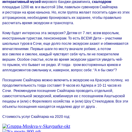
интерактивный музей
мирового банджи-джампинга,
скалодром
площадью 1200 кв. м и высотой 18м, павильон сувениров Скайпарка
и ресторан на краю каньона. Но, если группа желает посетить один из этих
аттракционов, необходимо бронировать их заранее, чтобы правильно
рассчитать время экскурсии и транспорта.
Кому будет интересна эта экскурсия? Детям от 7 лет, всем взрослым,
иностранным туристам, пенсионерам. То есть ВСЕМ! Дети – участники
школьных туров в Сочи, еще долго после экскурсии ахают и обмениваются
впечатлениями. Первые шаги по мосту вначале робкие, а потом
все смелее и смелее, каждый чувствует себя чуть ли не покорителем
вершин. Особое счастье, если во время экскурсии удается увидеть чей-
то прыжок, что бывает не редко. И тогда- гром восторженных криков и
апплодисментов смельчаку и, наверное, вопрос себе: “А я бы смог”?
Посещение Скайпарка можно включить в экскурсию на Красную поляну, но
продолжительность тогда составит 9 часов из Адлера и 10-11 часов из
Сочи. Рекомендуем посещение Скайпарка проводить отдельной,
самостоятельной экскурсией, комбинируя ее с посещением Ахштырской
пещеры и (или) с Форелевого хозяйства и (или) Шоу Стеклодувов. Все эти
объекты посещения находятся недалеко друг от друга .
Стоимость услуг Скайпарка на 2020 год: