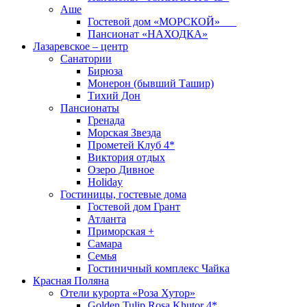
Аше
Гостевой дом «МОРСКОЙ»
Пансионат «НАХОДКА»
Лазаревское – центр
Санатории
Бирюза
Монерон (бывший Ташир)
Тихий Дон
Пансионаты
Гренада
Морская Звезда
Прометей Клуб 4*
Виктория отдых
Озеро Дивное
Holiday
Гостиницы, гостевые дома
Гостевой дом Грант
Атланта
Приморская +
Самара
Семья
Гостиничный комплекс Чайка
Красная Поляна
Отели курорта «Роза Хутор»
Golden Tulip Rosa Khutor 4*