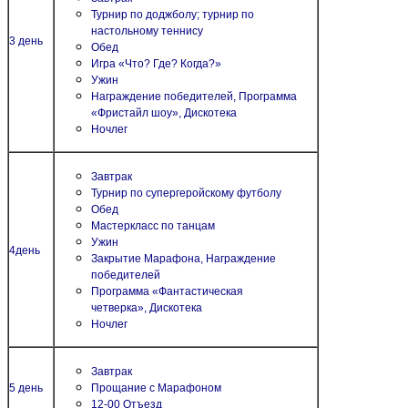
Турнир по доджболу; турнир по
настольному теннису
3 день
Обед
Игра «Что? Где? Когда?»
Ужин
Награждение победителей,
Программа
«Фристайл шоу»,
Дискотека
Ночлег
Завтрак
Турнир по супергеройскому футболу
Обед
Мастеркласс по танцам
Ужин
4день
Закрытие Марафона,
Награждение
победителей
Программа «Фантастическая
четверка»,
Дискотека
Ночлег
Завтрак
5 день
Прощание с Марафоном
12-00 Отъезд