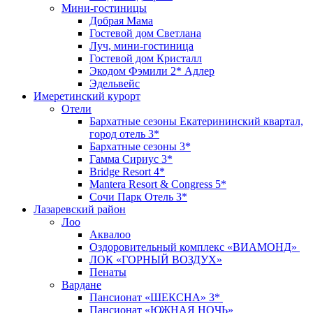
Мини-гостиницы
Добрая Мама
Гостевой дом Светлана
Луч, мини-гостиница
Гостевой дом Кристалл
Экодом Фэмили 2* Адлер
Эдельвейс
Имеретинский курорт
Отели
Бархатные сезоны Екатерининский квартал,
город отель 3*
Бархатные сезоны 3*
Гамма Сириус 3*
Bridge Resort 4*
Mantera Resort & Congress 5*
Сочи Парк Отель 3*
Лазаревский район
Лоо
Аквалоо
Оздоровительный комплекс «ВИАМОНД»
ЛОК «ГОРНЫЙ ВОЗДУХ»
Пенаты
Вардане
Пансионат «ШЕКСНА» 3*
Пансионат «ЮЖНАЯ НОЧЬ»