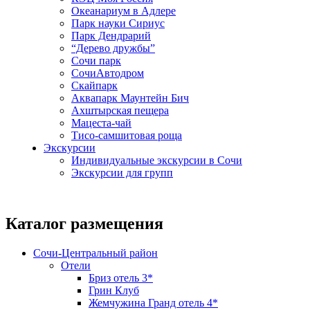
Океанариум в Адлере
Парк науки Сириус
Парк Дендрарий
“Дерево дружбы”
Сочи парк
СочиАвтодром
Скайпарк
Аквапарк Маунтейн Бич
Ахштырская пещера
Мацеста-чай
Тисо-самшитовая роща
Экскурсии
Индивидуальные экскурсии в Сочи
Экскурсии для групп
Каталог размещения
Сочи-Центральный район
Отели
Бриз отель 3*
Грин Клуб
Жемчужина Гранд отель 4*