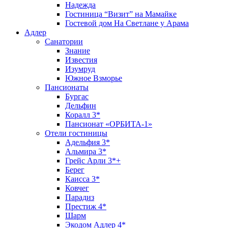
Надежда
Гостиница “Визит” на Мамайке
Гостевой дом На Светлане у Арама
Адлер
Санатории
Знание
Известия
Изумруд
Южное Взморье
Пансионаты
Бургас
Дельфин
Коралл 3*
Пансионат «ОРБИТА-1»
Отели гостиницы
Адельфия 3*
Альмира 3*
Грейс Арли 3*+
Берег
Каисса 3*
Ковчег
Парадиз
Престиж 4*
Шарм
Экодом Адлер 4*