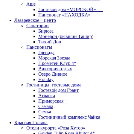
Аше
Гостевой дом «МОРСКОЙ»
Пансионат «НАХОДКА»
Лазаревское – центр
Санатории
Бирюза
Монерон (бывший Ташир)
Тихий Дон
Пансионаты
Гренада
Морская Звезда
Прометей Клуб 4*
Виктория отдых
Озеро Дивное
Holiday
Гостиницы, гостевые дома
Гостевой дом Грант
Атланта
Приморская +
Самара
Семья
Гостиничный комплекс Чайка
Красная Поляна
Отели курорта «Роза Хутор»
Golden Tulip Rosa Khutor 4*