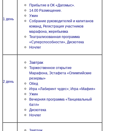
Прибытие в ОК «Дагомыс».
14.00 Размещение.
Ужин
1 день
Собрание руководителей и капитанов
команд,
Регистрация участников
марафона, жеребьевка
Театрализованная программа
«Суперспособности»,
Дискотека
Ночлег
Завтрак
Торжественное открытие
Марафона,
Эстафета «Олимпийские
резервы»
2 день
Обед
Игра «Лабиринт чудес»; Игра «Мафия»
Ужин
Вечерняя программа «Танцевальный
батл»
Дискотека
Ночлег
Завтрак