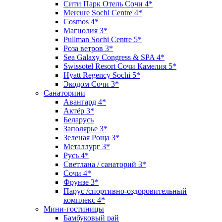
Сити Парк Отель Сочи 4*
Mercure Sochi Centre 4*
Cosmos 4*
Магнолия 3*
Pullman Sochi Сеntre 5*
Роза ветров 3*
Sea Galaxy Congress & SPA 4*
Swissotel Resort Сочи Камелия 5*
Hyatt Regency Sochi 5*
Экодом Сочи 3*
Санаториии
Авангард 4*
Актёр 3*
Беларусь
Заполярье 3*
Зеленая Роща 3*
Металлург 3*
Русь 4*
Светлана / санаторий 3*
Сочи 4*
Фрунзе 3*
Парус /спортивно-оздоровительный
комплекс 4*
Мини-гостиницы
Бамбуковый рай