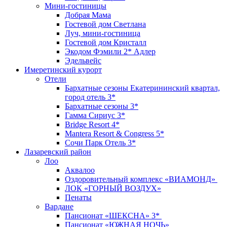
Мини-гостиницы
Добрая Мама
Гостевой дом Светлана
Луч, мини-гостиница
Гостевой дом Кристалл
Экодом Фэмили 2* Адлер
Эдельвейс
Имеретинский курорт
Отели
Бархатные сезоны Екатерининский квартал,
город отель 3*
Бархатные сезоны 3*
Гамма Сириус 3*
Bridge Resort 4*
Mantera Resort & Congress 5*
Сочи Парк Отель 3*
Лазаревский район
Лоо
Аквалоо
Оздоровительный комплекс «ВИАМОНД»
ЛОК «ГОРНЫЙ ВОЗДУХ»
Пенаты
Вардане
Пансионат «ШЕКСНА» 3*
Пансионат «ЮЖНАЯ НОЧЬ»