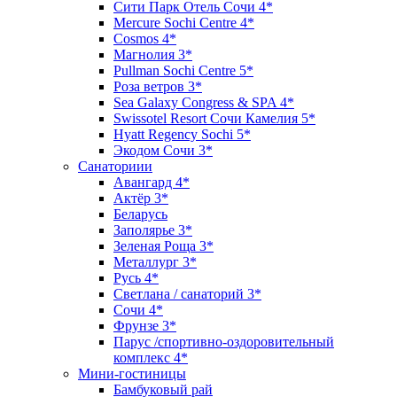
Сити Парк Отель Сочи 4*
Mercure Sochi Centre 4*
Cosmos 4*
Магнолия 3*
Pullman Sochi Сеntre 5*
Роза ветров 3*
Sea Galaxy Congress & SPA 4*
Swissotel Resort Сочи Камелия 5*
Hyatt Regency Sochi 5*
Экодом Сочи 3*
Санаториии
Авангард 4*
Актёр 3*
Беларусь
Заполярье 3*
Зеленая Роща 3*
Металлург 3*
Русь 4*
Светлана / санаторий 3*
Сочи 4*
Фрунзе 3*
Парус /спортивно-оздоровительный
комплекс 4*
Мини-гостиницы
Бамбуковый рай