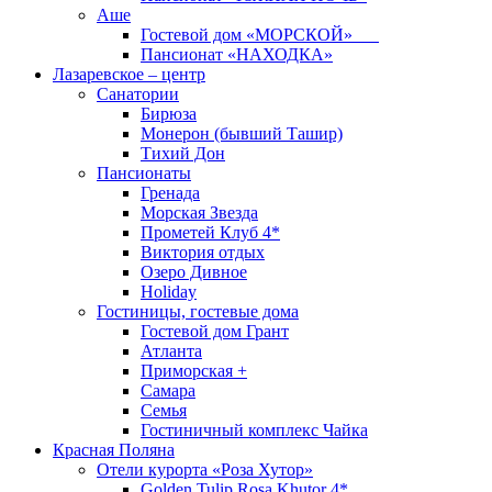
Аше
Гостевой дом «МОРСКОЙ»
Пансионат «НАХОДКА»
Лазаревское – центр
Санатории
Бирюза
Монерон (бывший Ташир)
Тихий Дон
Пансионаты
Гренада
Морская Звезда
Прометей Клуб 4*
Виктория отдых
Озеро Дивное
Holiday
Гостиницы, гостевые дома
Гостевой дом Грант
Атланта
Приморская +
Самара
Семья
Гостиничный комплекс Чайка
Красная Поляна
Отели курорта «Роза Хутор»
Golden Tulip Rosa Khutor 4*