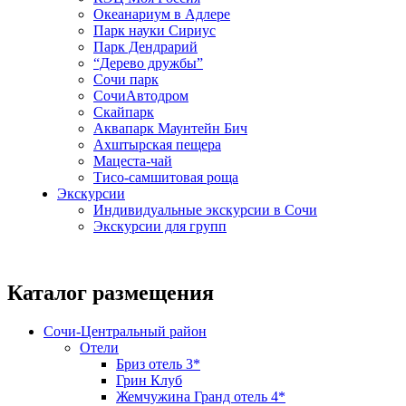
Океанариум в Адлере
Парк науки Сириус
Парк Дендрарий
“Дерево дружбы”
Сочи парк
СочиАвтодром
Скайпарк
Аквапарк Маунтейн Бич
Ахштырская пещера
Мацеста-чай
Тисо-самшитовая роща
Экскурсии
Индивидуальные экскурсии в Сочи
Экскурсии для групп
Каталог размещения
Сочи-Центральный район
Отели
Бриз отель 3*
Грин Клуб
Жемчужина Гранд отель 4*