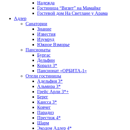
Надежда
Гостиница “Визит” на Мамайке
Гостевой дом На Светлане у Арама
Адлер
Санатории
Знание
Известия
Изумруд
Южное Взморье
Пансионаты
Бургас
Дельфин
Коралл 3*
Пансионат «ОРБИТА-1»
Отели гостиницы
Адельфия 3*
Альмира 3*
Грейс Арли 3*+
Берег
Каисса 3*
Ковчег
Парадиз
Престиж 4*
Шарм
Экодом Адлер 4*