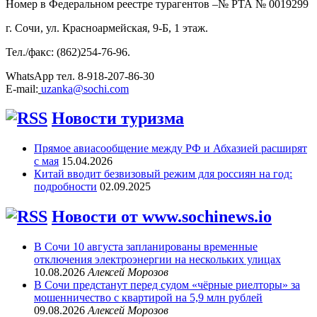
Номер в Федеральном реестре турагентов –№ РТА №
0019299
г. Сочи, ул. Красноармейская, 9-Б, 1 этаж.
Тел./факс: (862)254-76-96.
WhatsApp тел. 8-918-207-86-30
E-mail:
uzanka@sochi.com
Новости туризма
Прямое авиасообщение между РФ и Абхазией расширят
с мая
15.04.2026
Китай вводит безвизовый режим для россиян на год:
подробности
02.09.2025
Новости от www.sochinews.io
В Сочи 10 августа запланированы временные
отключения электроэнергии на нескольких улицах
10.08.2026
Алексей Морозов
В Сочи предстанут перед судом «чёрные риелторы» за
мошенничество с квартирой на 5,9 млн рублей
09.08.2026
Алексей Морозов