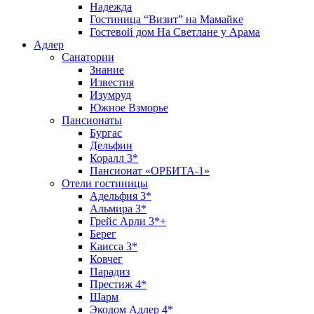
Надежда
Гостиница “Визит” на Мамайке
Гостевой дом На Светлане у Арама
Адлер
Санатории
Знание
Известия
Изумруд
Южное Взморье
Пансионаты
Бургас
Дельфин
Коралл 3*
Пансионат «ОРБИТА-1»
Отели гостиницы
Адельфия 3*
Альмира 3*
Грейс Арли 3*+
Берег
Каисса 3*
Ковчег
Парадиз
Престиж 4*
Шарм
Экодом Адлер 4*