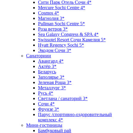
Сити Парк Отель Сочи 4*
Mercure Sochi Centre 4*
Cosmos 4*
Магнолия 3*
Pullman Sochi Сеntre 5*
Роза ветров 3*
Sea Galaxy Congress & SPA 4*
Swissotel Resort Сочи Камелия 5*
Hyatt Regency Sochi 5*
Экодом Сочи 3*
Санаториии
Авангард 4*
Актёр 3*
Беларусь
Заполярье 3*
Зеленая Роща 3*
Металлург 3*
Русь 4*
Светлана / санаторий 3*
Сочи 4*
Фрунзе 3*
Парус /спортивно-оздоровительный
комплекс 4*
Мини-гостиницы
Бамбуковый рай