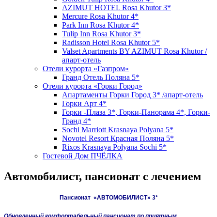
AZIMUT HOTEL Rosa Khutor 3*
Mercure Rosa Khutor 4*
Park Inn Rosa Khutor 4*
Tulip Inn Rosa Khutor 3*
Radisson Hotel Rosa Khutor 5*
Valset Apartments BY AZIMUT Rosa Khutor /
апарт-отель
Отели курорта «Газпром»
Гранд Отель Поляна 5*
Отели курорта «Горки Город»
Апартаменты Горки Город 3* /апарт-отель
Горки Арт 4*
Горки -Плаза 3*, Горки-Панорама 4*, Горки-
Гранд 4*
Sochi Marriott Krasnaya Polyana 5*
Novotel Resort Красная Поляна 5*
Rixos Krasnaya Polyana Sochi 5*
Гостевой Дом ПЧЁЛКА
Автомобилист, пансионат с лечением
Пансионат «АВТОМОБИЛИСТ» 3*
Обновленный комфортабельный пансионат по приятным