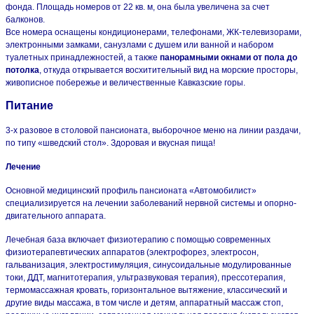
фонда. Площадь номеров от 22 кв. м, она была увеличена за счет
балконов.
Все номера оснащены кондиционерами, телефонами, ЖК-телевизорами,
электронными замками, санузлами с душем или ванной и набором
туалетных принадлежностей, а также
панорамными окнами от пола до
потолка
, откуда открывается восхитительный вид на морские просторы,
живописное побережье и величественные Кавказские горы.
Питание
3-х разовое в столовой пансионата, выборочное меню на линии раздачи,
по типу «шведский стол». Здоровая и вкусная пища!
Лечение
Основной медицинский профиль пансионата «Автомобилист»
специализируется на лечении заболеваний нервной системы и опорно-
двигательного аппарата.
Лечебная база включает физиотерапию с помощью современных
физиотерапевтических аппаратов (электрофорез, электросон,
гальванизация, электростимуляция, синусоидальные модулированные
токи, ДДТ, магнитотерапия, ультразвуковая терапия), прессотерапия,
термомассажная кровать, горизонтальное вытяжение, классический и
другие виды массажа, в том числе и детям, аппаратный массаж стоп,