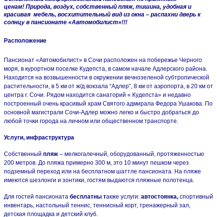
ценам!
Природа, воздух, собственный пляж, тишина, удобная и
красивая мебель, восхитительный вид из окна – распахни дверь к
солнцу в пансионате «Автомобилист»!!!
Расположение
Пансионат «Автомобилист» в Сочи расположен на побережье Черного
моря, в курортном поселке Кудепста, в самом начале Адлерского района.
Находится на возвышенности в окружении вечнозеленой субтропической
растительности, в 5 км от ж/д вокзала “Адлер”, 8 км от аэропорта, в 20 км от
центра г. Сочи. Рядом находится санаторий « Кудепста» и недавно
построенный очень красивый храм Святого адмирала Федора Ушакова. По
основной магистрали Сочи-Адлер можно легко и быстро добраться до
любой точки города на личном или общественном транспорте.
Услуги, инфраструктура
Собственный
пляж
– мелкогалечный, оборудованный, протяженностью
200 метров. До пляжа примерно 300 м, это 10 минут пешком через
подземный переход или на бесплатном шаттле пансионата. На пляже
имеются шезлонги и зонтики, гостям выдаются пляжные полотенца.
Для гостей пансионата
бесплатны т
акже услуги:
автостоянка,
спортивный
инвентарь, настольный теннис, теннисный корт, тренажерный зал,
детская площадка и детский клуб.