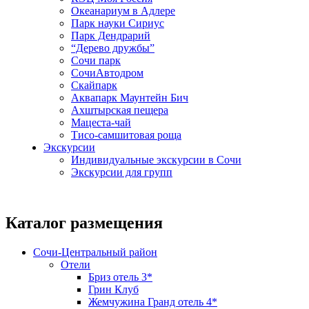
Океанариум в Адлере
Парк науки Сириус
Парк Дендрарий
“Дерево дружбы”
Сочи парк
СочиАвтодром
Скайпарк
Аквапарк Маунтейн Бич
Ахштырская пещера
Мацеста-чай
Тисо-самшитовая роща
Экскурсии
Индивидуальные экскурсии в Сочи
Экскурсии для групп
Каталог размещения
Сочи-Центральный район
Отели
Бриз отель 3*
Грин Клуб
Жемчужина Гранд отель 4*