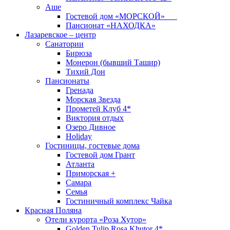
Аше
Гостевой дом «МОРСКОЙ»
Пансионат «НАХОДКА»
Лазаревское – центр
Санатории
Бирюза
Монерон (бывший Ташир)
Тихий Дон
Пансионаты
Гренада
Морская Звезда
Прометей Клуб 4*
Виктория отдых
Озеро Дивное
Holiday
Гостиницы, гостевые дома
Гостевой дом Грант
Атланта
Приморская +
Самара
Семья
Гостиничный комплекс Чайка
Красная Поляна
Отели курорта «Роза Хутор»
Golden Tulip Rosa Khutor 4*