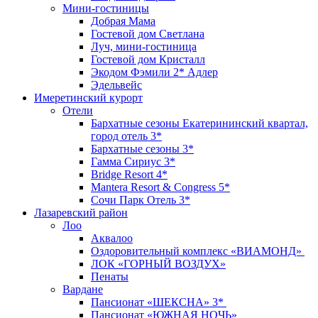
Мини-гостиницы
Добрая Мама
Гостевой дом Светлана
Луч, мини-гостиница
Гостевой дом Кристалл
Экодом Фэмили 2* Адлер
Эдельвейс
Имеретинский курорт
Отели
Бархатные сезоны Екатерининский квартал,
город отель 3*
Бархатные сезоны 3*
Гамма Сириус 3*
Bridge Resort 4*
Mantera Resort & Congress 5*
Сочи Парк Отель 3*
Лазаревский район
Лоо
Аквалоо
Оздоровительный комплекс «ВИАМОНД»
ЛОК «ГОРНЫЙ ВОЗДУХ»
Пенаты
Вардане
Пансионат «ШЕКСНА» 3*
Пансионат «ЮЖНАЯ НОЧЬ»