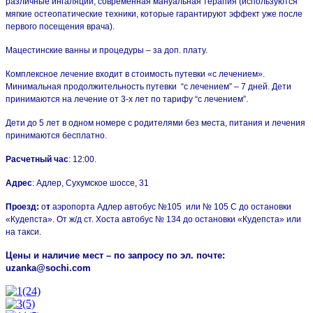
различные ингаляции, современная мануальная терапия (используются
мягкие остеопатические техники, которые гарантируют эффект уже после
первого посещения врача).
Мацестинские ванны и процедуры – за доп. плату.
Комплексное лечение входит в стоимость путевки «с лечением».
Минимальная продолжительность путевки “с лечением” – 7 дней.
Дети
принимаются на лечение от 3-х лет по тарифу “с лечением”.
Дети до 5 лет в одном номере с родителями без места, питания и лечения
принимаются бесплатно.
Расчетный час
: 12:00.
Адрес
: Адлер, Сухумское шоссе, 31
Проезд:
о
т
аэропорта Адлер автобус №105 или № 105 С до остановки
«Кудепста».
От ж/д ст. Хоста автобус № 134 до остановки «Кудепста» или
на такси.
Цены и наличие мест – по запросу по эл. почте:
uzanka@sochi.com