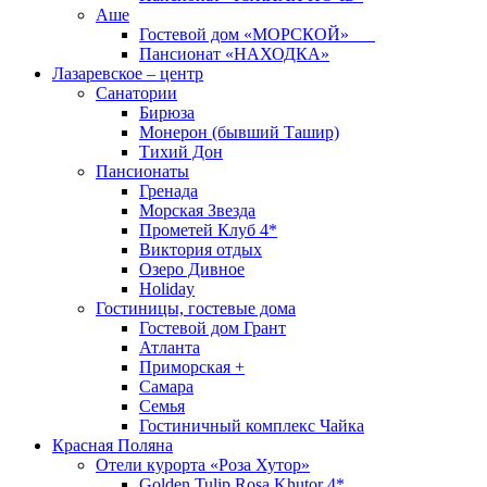
Аше
Гостевой дом «МОРСКОЙ»
Пансионат «НАХОДКА»
Лазаревское – центр
Санатории
Бирюза
Монерон (бывший Ташир)
Тихий Дон
Пансионаты
Гренада
Морская Звезда
Прометей Клуб 4*
Виктория отдых
Озеро Дивное
Holiday
Гостиницы, гостевые дома
Гостевой дом Грант
Атланта
Приморская +
Самара
Семья
Гостиничный комплекс Чайка
Красная Поляна
Отели курорта «Роза Хутор»
Golden Tulip Rosa Khutor 4*