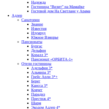
Надежда
Гостиница “Визит” на Мамайке
Гостевой дом На Светлане у Арама
Адлер
Санатории
Знание
Известия
Изумруд
Южное Взморье
Пансионаты
Бургас
Дельфин
Коралл 3*
Пансионат «ОРБИТА-1»
Отели гостиницы
Адельфия 3*
Альмира 3*
Грейс Арли 3*+
Берег
Каисса 3*
Ковчег
Парадиз
Престиж 4*
Шарм
Экодом Адлер 4*