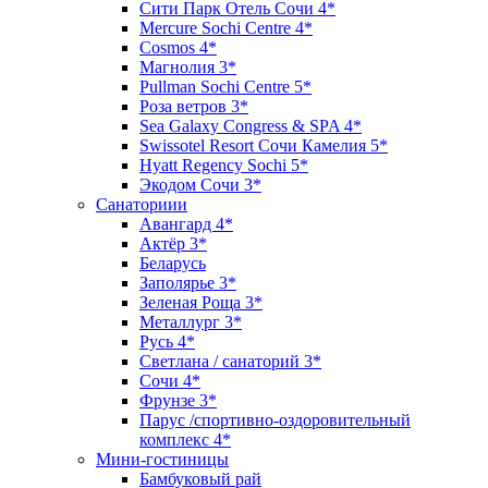
Сити Парк Отель Сочи 4*
Mercure Sochi Centre 4*
Cosmos 4*
Магнолия 3*
Pullman Sochi Сеntre 5*
Роза ветров 3*
Sea Galaxy Congress & SPA 4*
Swissotel Resort Сочи Камелия 5*
Hyatt Regency Sochi 5*
Экодом Сочи 3*
Санаториии
Авангард 4*
Актёр 3*
Беларусь
Заполярье 3*
Зеленая Роща 3*
Металлург 3*
Русь 4*
Светлана / санаторий 3*
Сочи 4*
Фрунзе 3*
Парус /спортивно-оздоровительный
комплекс 4*
Мини-гостиницы
Бамбуковый рай