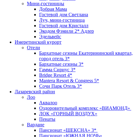
Мини-гостиницы
Добрая Мама
Гостевой дом Светлана
Луч, мини-гостиница
Гостевой дом Кристалл
Экодом Фэмили 2* Адлер
Эдельвейс
Имеретинский курорт
Отели
Бархатные сезоны Екатерининский квартал,
город отель 3*
Бархатные сезоны 3*
Гамма Сириус 3*
Bridge Resort 4*
Mantera Resort & Congress 5*
Сочи Парк Отель 3*
Лазаревский район
Лоо
Аквалоо
Оздоровительный комплекс «ВИАМОНД»
ЛОК «ГОРНЫЙ ВОЗДУХ»
Пенаты
Вардане
Пансионат «ШЕКСНА» 3*
Пансионат «ЮЖНАЯ НОЧЬ»