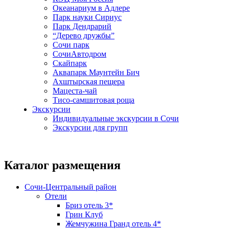
Океанариум в Адлере
Парк науки Сириус
Парк Дендрарий
“Дерево дружбы”
Сочи парк
СочиАвтодром
Скайпарк
Аквапарк Маунтейн Бич
Ахштырская пещера
Мацеста-чай
Тисо-самшитовая роща
Экскурсии
Индивидуальные экскурсии в Сочи
Экскурсии для групп
Каталог размещения
Сочи-Центральный район
Отели
Бриз отель 3*
Грин Клуб
Жемчужина Гранд отель 4*