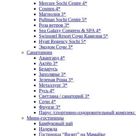
Mercure Sochi Centre 4*
Cosmos 4*
Магнолия 3*
Pullman Sochi Сеntre 5*
Роза ветров 3*
Sea Galaxy Congress & SPA 4*
Swissotel Resort Сочи Камелия 5*
Hyatt Regency Sochi 5*
Экодом Сочи 3*
Санаториии
Авангард 4*
Актёр 3*
Беларусь
Заполярье 3*
Зеленая Роща 3*
Металлург 3*
Русь 4*
Светлана / санаторий 3*
Сочи 4*
Фрунзе 3*
Парус /спортивно-оздоровительный комплекс
Мини-гостиницы
Бамбуковый рай
Надежда
Гостиница “Визит” на Мамайке