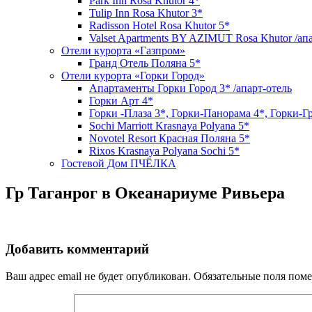
Park Inn Rosa Khutor 4*
Tulip Inn Rosa Khutor 3*
Radisson Hotel Rosa Khutor 5*
Valset Apartments BY AZIMUT Rosa Khutor /ап
Отели курорта «Газпром»
Гранд Отель Поляна 5*
Отели курорта «Горки Город»
Апартаменты Горки Город 3* /апарт-отель
Горки Арт 4*
Горки -Плаза 3*, Горки-Панорама 4*, Горки-Г
Sochi Marriott Krasnaya Polyana 5*
Novotel Resort Красная Поляна 5*
Rixos Krasnaya Polyana Sochi 5*
Гостевой Дом ПЧЁЛКА
Гр Таганрог в Океанариуме Ривьера
Добавить комментарий
Ваш адрес email не будет опубликован.
Обязательные поля пом