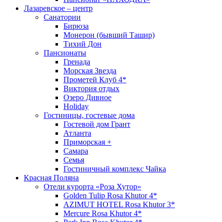
Лазаревское – центр
Санатории
Бирюза
Монерон (бывший Ташир)
Тихий Дон
Пансионаты
Гренада
Морская Звезда
Прометей Клуб 4*
Виктория отдых
Озеро Дивное
Holiday
Гостиницы, гостевые дома
Гостевой дом Грант
Атланта
Приморская +
Самара
Семья
Гостиничный комплекс Чайка
Красная Поляна
Отели курорта «Роза Хутор»
Golden Tulip Rosa Khutor 4*
AZIMUT HOTEL Rosa Khutor 3*
Mercure Rosa Khutor 4*