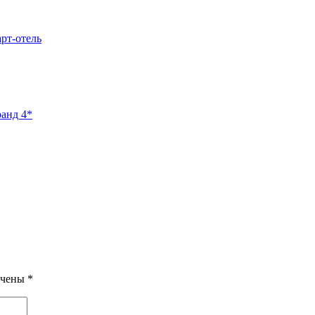
арт-отель
ранд 4*
ечены
*