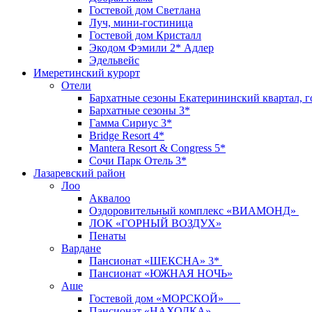
Гостевой дом Светлана
Луч, мини-гостиница
Гостевой дом Кристалл
Экодом Фэмили 2* Адлер
Эдельвейс
Имеретинский курорт
Отели
Бархатные сезоны Екатерининский квартал, г
Бархатные сезоны 3*
Гамма Сириус 3*
Bridge Resort 4*
Mantera Resort & Congress 5*
Сочи Парк Отель 3*
Лазаревский район
Лоо
Аквалоо
Оздоровительный комплекс «ВИАМОНД»
ЛОК «ГОРНЫЙ ВОЗДУХ»
Пенаты
Вардане
Пансионат «ШЕКСНА» 3*
Пансионат «ЮЖНАЯ НОЧЬ»
Аше
Гостевой дом «МОРСКОЙ»
Пансионат «НАХОДКА»