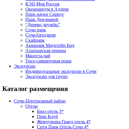
КЭЦ Моя Россия
Океанариум в Адлере
Парк науки Сириус
Парк Дендрарий
“Дерево дружбы”
Сочи парк
СочиАвтодром
Скайпарк
Аквапарк Маунтейн Бич
Ахштырская пещера
Мацеста-чай
Тисо-самшитовая роща
Экскурсии
Индивидуальные экскурсии в Сочи
Экскурсии для групп
Каталог размещения
Сочи-Центральный район
Отели
Бриз отель 3*
Грин Клуб
Жемчужина Гранд отель 4*
Сити Парк Отель Сочи 4*