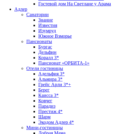
Гостевой дом На Светлане у Арама
Адлер
Санатории
Знание
Известия
Изумруд
Южное Взморье
Пансионаты
Бургас
Дельфин
Коралл 3*
Пансионат «ОРБИТА-1»
Отели гостиницы
Адельфия 3*
Альмира 3*
Грейс Арли 3*+
Берег
Каисса 3*
Ковчег
Парадиз
Престиж 4*
Шарм
Экодом Адлер 4*
Мини-гостиницы
Добрая Мама