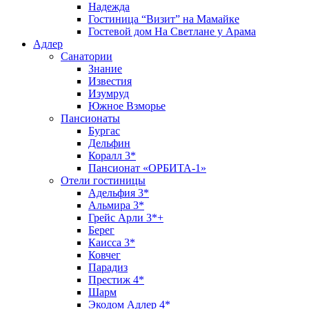
Надежда
Гостиница “Визит” на Мамайке
Гостевой дом На Светлане у Арама
Адлер
Санатории
Знание
Известия
Изумруд
Южное Взморье
Пансионаты
Бургас
Дельфин
Коралл 3*
Пансионат «ОРБИТА-1»
Отели гостиницы
Адельфия 3*
Альмира 3*
Грейс Арли 3*+
Берег
Каисса 3*
Ковчег
Парадиз
Престиж 4*
Шарм
Экодом Адлер 4*