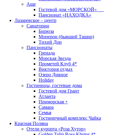
Аше
Гостевой дом «МОРСКОЙ»
Пансионат «НАХОДКА»
Лазаревское – центр
Санатории
Бирюза
Монерон (бывший Ташир)
Тихий Дон
Пансионаты
Гренада
Морская Звезда
Прометей Клуб 4*
Виктория отдых
Озеро Дивное
Holiday
Гостиницы, гостевые дома
Гостевой дом Грант
Атланта
Приморская +
Самара
Семья
Гостиничный комплекс Чайка
Красная Поляна
Отели курорта «Роза Хутор»
Golden Tulip Rosa Khutor 4*