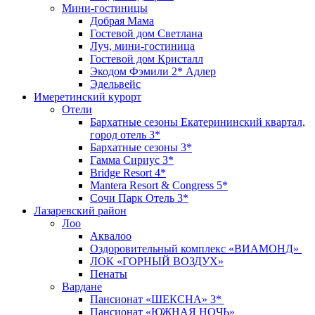
Мини-гостиницы
Добрая Мама
Гостевой дом Светлана
Луч, мини-гостиница
Гостевой дом Кристалл
Экодом Фэмили 2* Адлер
Эдельвейс
Имеретинский курорт
Отели
Бархатные сезоны Екатерининский квартал,
город отель 3*
Бархатные сезоны 3*
Гамма Сириус 3*
Bridge Resort 4*
Mantera Resort & Congress 5*
Сочи Парк Отель 3*
Лазаревский район
Лоо
Аквалоо
Оздоровительный комплекс «ВИАМОНД»
ЛОК «ГОРНЫЙ ВОЗДУХ»
Пенаты
Вардане
Пансионат «ШЕКСНА» 3*
Пансионат «ЮЖНАЯ НОЧЬ»