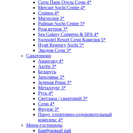
Сити Парк Отель Сочи 4*
Mercure Sochi Centre 4*
Cosmos 4*
Магнолия 3*
Pullman Sochi Сеntre 5*
Роза ветров 3*
Sea Galaxy Congress & SPA 4*
Swissotel Resort Сочи Камелия 5*
Hyatt Regency Sochi 5*
Экодом Сочи 3*
Санаториии
Авангард 4*
Актёр 3*
Беларусь
Заполярье 3*
Зеленая Роща 3*
Металлург 3*
Русь 4*
Светлана / санаторий 3*
Сочи 4*
Фрунзе 3*
Парус /спортивно-оздоровительный
комплекс 4*
Мини-гостиницы
Бамбуковый рай