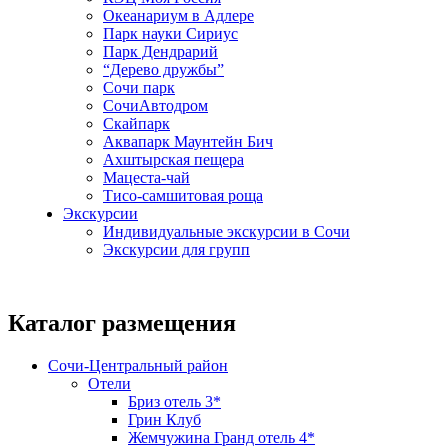
Океанариум в Адлере
Парк науки Сириус
Парк Дендрарий
“Дерево дружбы”
Сочи парк
СочиАвтодром
Скайпарк
Аквапарк Маунтейн Бич
Ахштырская пещера
Мацеста-чай
Тисо-самшитовая роща
Экскурсии
Индивидуальные экскурсии в Сочи
Экскурсии для групп
Каталог размещения
Сочи-Центральный район
Отели
Бриз отель 3*
Грин Клуб
Жемчужина Гранд отель 4*