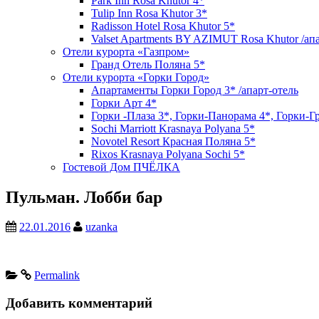
Park Inn Rosa Khutor 4*
Tulip Inn Rosa Khutor 3*
Radisson Hotel Rosa Khutor 5*
Valset Apartments BY AZIMUT Rosa Khutor /ап
Отели курорта «Газпром»
Гранд Отель Поляна 5*
Отели курорта «Горки Город»
Апартаменты Горки Город 3* /апарт-отель
Горки Арт 4*
Горки -Плаза 3*, Горки-Панорама 4*, Горки-Г
Sochi Marriott Krasnaya Polyana 5*
Novotel Resort Красная Поляна 5*
Rixos Krasnaya Polyana Sochi 5*
Гостевой Дом ПЧЁЛКА
Пульман. Лобби бар
22.01.2016
uzanka
Permalink
Добавить комментарий