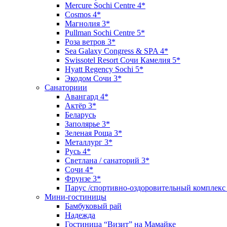
Mercure Sochi Centre 4*
Cosmos 4*
Магнолия 3*
Pullman Sochi Сеntre 5*
Роза ветров 3*
Sea Galaxy Congress & SPA 4*
Swissotel Resort Сочи Камелия 5*
Hyatt Regency Sochi 5*
Экодом Сочи 3*
Санаториии
Авангард 4*
Актёр 3*
Беларусь
Заполярье 3*
Зеленая Роща 3*
Металлург 3*
Русь 4*
Светлана / санаторий 3*
Сочи 4*
Фрунзе 3*
Парус /спортивно-оздоровительный комплекс
Мини-гостиницы
Бамбуковый рай
Надежда
Гостиница “Визит” на Мамайке