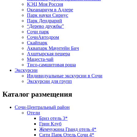
КЭЦ Моя Россия
Океанариум в Адлере
Парк науки Сириус
Парк Дендрарий
“Дерево дружбы”
Сочи парк
СочиАвтодром
Скайпарк
Аквапарк Маунтейн Бич
Ахштырская пещера
Мацеста-чай
Тисо-самшитовая роща
Экскурсии
Индивидуальные экскурсии в Сочи
Экскурсии для групп
Каталог размещения
Сочи-Центральный район
Отели
Бриз отель 3*
Грин Клуб
Жемчужина Гранд отель 4*
Сити Парк Отель Сочи 4*