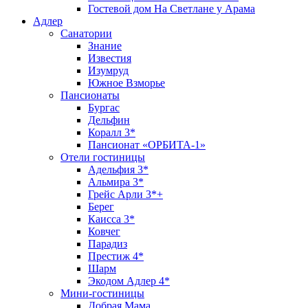
Гостевой дом На Светлане у Арама
Адлер
Санатории
Знание
Известия
Изумруд
Южное Взморье
Пансионаты
Бургас
Дельфин
Коралл 3*
Пансионат «ОРБИТА-1»
Отели гостиницы
Адельфия 3*
Альмира 3*
Грейс Арли 3*+
Берег
Каисса 3*
Ковчег
Парадиз
Престиж 4*
Шарм
Экодом Адлер 4*
Мини-гостиницы
Добрая Мама