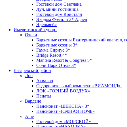
Гостевой дом Светлана
Луч, мини-гостиница
Гостевой дом Кристалл
Экодом Фэмили 2* Адлер
Эдельвейс
Имеретинский курорт
Отели
Бархатные сезоны Екатерининский квартал, г
Бархатные сезоны 3*
Гамма Сириус 3*
Bridge Resort 4*
Mantera Resort & Congress 5*
Сочи Парк Отель 3*
Лазаревский район
Лоо
Аквалоо
Оздоровительный комплекс «ВИАМОНД»
ЛОК «ГОРНЫЙ ВОЗДУХ»
Пенаты
Вардане
Пансионат «ШЕКСНА» 3*
Пансионат «ЮЖНАЯ НОЧЬ»
Аше
Гостевой дом «МОРСКОЙ»
Пансионат «НАХОДКА»