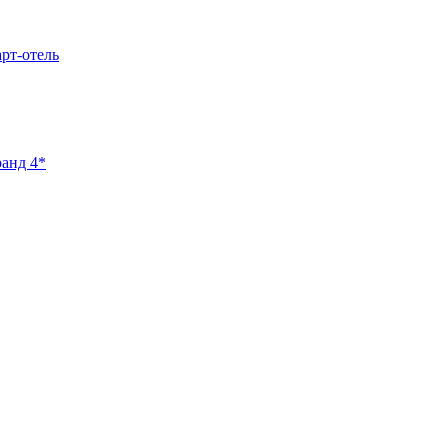
арт-отель
ранд 4*