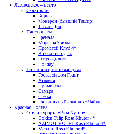
Лазаревское – центр
Санатории
Бирюза
Монерон (бывший Ташир)
Тихий Дон
Пансионаты
Гренада
Морская Звезда
Прометей Клуб 4*
Виктория отдых
Озеро Дивное
Holiday
Гостиницы, гостевые дома
Гостевой дом Грант
Атланта
Приморская +
Самара
Семья
Гостиничный комплекс Чайка
Красная Поляна
Отели курорта «Роза Хутор»
Golden Tulip Rosa Khutor 4*
AZIMUT HOTEL Rosa Khutor 3*
Mercure Rosa Khutor 4*