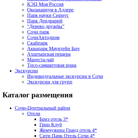
КЭЦ Моя Россия
Океанариум в Адлере
Парк науки Сириус
Парк Дендрарий
“Дерево дружбы”
Сочи парк
СочиАвтодром
Скайпарк
Аквапарк Маунтейн Бич
Ахштырская пещера
Мацеста-чай
Тисо-самшитовая роща
Экскурсии
Индивидуальные экскурсии в Сочи
Экскурсии для групп
Каталог размещения
Сочи-Центральный район
Отели
Бриз отель 3*
Грин Клуб
Жемчужина Гранд отель 4*
Сити Парк Отель Сочи 4*