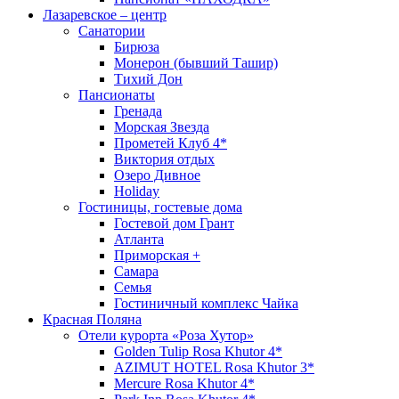
Лазаревское – центр
Санатории
Бирюза
Монерон (бывший Ташир)
Тихий Дон
Пансионаты
Гренада
Морская Звезда
Прометей Клуб 4*
Виктория отдых
Озеро Дивное
Holiday
Гостиницы, гостевые дома
Гостевой дом Грант
Атланта
Приморская +
Самара
Семья
Гостиничный комплекс Чайка
Красная Поляна
Отели курорта «Роза Хутор»
Golden Tulip Rosa Khutor 4*
AZIMUT HOTEL Rosa Khutor 3*
Mercure Rosa Khutor 4*