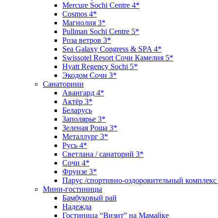
Mercure Sochi Centre 4*
Cosmos 4*
Магнолия 3*
Pullman Sochi Сеntre 5*
Роза ветров 3*
Sea Galaxy Congress & SPA 4*
Swissotel Resort Сочи Камелия 5*
Hyatt Regency Sochi 5*
Экодом Сочи 3*
Санаториии
Авангард 4*
Актёр 3*
Беларусь
Заполярье 3*
Зеленая Роща 3*
Металлург 3*
Русь 4*
Светлана / санаторий 3*
Сочи 4*
Фрунзе 3*
Парус /спортивно-оздоровительный комплекс
Мини-гостиницы
Бамбуковый рай
Надежда
Гостиница “Визит” на Мамайке