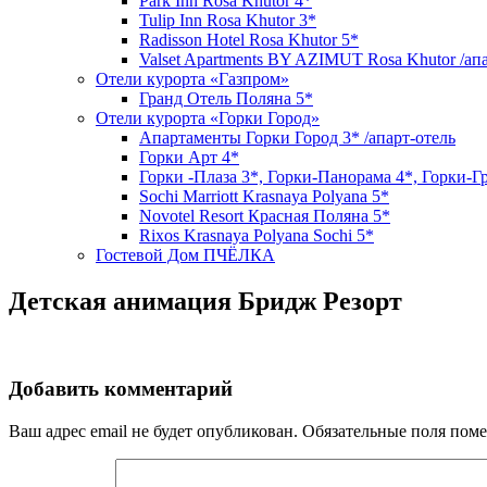
Park Inn Rosa Khutor 4*
Tulip Inn Rosa Khutor 3*
Radisson Hotel Rosa Khutor 5*
Valset Apartments BY AZIMUT Rosa Khutor /ап
Отели курорта «Газпром»
Гранд Отель Поляна 5*
Отели курорта «Горки Город»
Апартаменты Горки Город 3* /апарт-отель
Горки Арт 4*
Горки -Плаза 3*, Горки-Панорама 4*, Горки-Г
Sochi Marriott Krasnaya Polyana 5*
Novotel Resort Красная Поляна 5*
Rixos Krasnaya Polyana Sochi 5*
Гостевой Дом ПЧЁЛКА
Детская анимация Бридж Резорт
Добавить комментарий
Ваш адрес email не будет опубликован.
Обязательные поля пом