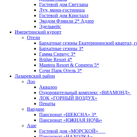
Гостевой дом Светлана
Луч, мини-гостиница
Гостевой дом Кристалл
Экодом Фэмили 2* Адлер
Эдельвейс
Имеретинский курорт
Отели
Бархатные сезоны Екатерининский квартал, г
Бархатные сезоны 3*
Гамма Сириус 3*
Bridge Resort 4*
Mantera Resort & Congress 5*
Сочи Парк Отель 3*
Лазаревский район
Лоо
Аквалоо
Оздоровительный комплекс «ВИАМОНД»
ЛОК «ГОРНЫЙ ВОЗДУХ»
Пенаты
Вардане
Пансионат «ШЕКСНА» 3*
Пансионат «ЮЖНАЯ НОЧЬ»
Аше
Гостевой дом «МОРСКОЙ»
Пансионат «НАХОДКА»