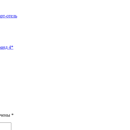
арт-отель
ранд 4*
ечены
*