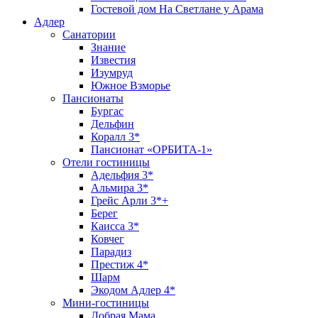
Гостевой дом На Светлане у Арама
Адлер
Санатории
Знание
Известия
Изумруд
Южное Взморье
Пансионаты
Бургас
Дельфин
Коралл 3*
Пансионат «ОРБИТА-1»
Отели гостиницы
Адельфия 3*
Альмира 3*
Грейс Арли 3*+
Берег
Каисса 3*
Ковчег
Парадиз
Престиж 4*
Шарм
Экодом Адлер 4*
Мини-гостиницы
Добрая Мама