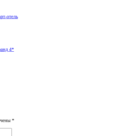
арт-отель
ранд 4*
ечены
*