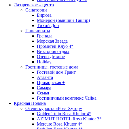
Лазаревское – центр
Санатории
Бирюза
Монерон (бывший Ташир)
Тихий Дон
Пансионаты
Гренада
Морская Звезда
Прометей Клуб 4*
Виктория отдых
Озеро Дивное
Holiday
Гостиницы, гостевые дома
Гостевой дом Грант
Атланта
Приморская +
Самара
Семья
Гостиничный комплекс Чайка
Красная Поляна
Отели курорта «Роза Хутор»
Golden Tulip Rosa Khutor 4*
AZIMUT HOTEL Rosa Khutor 3*
Mercure Rosa Khutor 4*