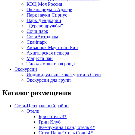
КЭЦ Моя Россия
Океанариум в Адлере
Парк науки Сириус
Парк Дендрарий
“Дерево дружбы”
Сочи парк
СочиАвтодром
Скайпарк
Аквапарк Маунтейн Бич
Ахштырская пещера
Мацеста-чай
Тисо-самшитовая роща
Экскурсии
Индивидуальные экскурсии в Сочи
Экскурсии для групп
Каталог размещения
Сочи-Центральный район
Отели
Бриз отель 3*
Грин Клуб
Жемчужина Гранд отель 4*
Сити Парк Отель Сочи 4*