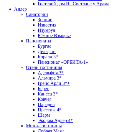
Гостевой дом На Светлане у Арама
Адлер
Санатории
Знание
Известия
Изумруд
Южное Взморье
Пансионаты
Бургас
Дельфин
Коралл 3*
Пансионат «ОРБИТА-1»
Отели гостиницы
Адельфия 3*
Альмира 3*
Грейс Арли 3*+
Берег
Каисса 3*
Ковчег
Парадиз
Престиж 4*
Шарм
Экодом Адлер 4*
Мини-гостиницы
Добрая Мама