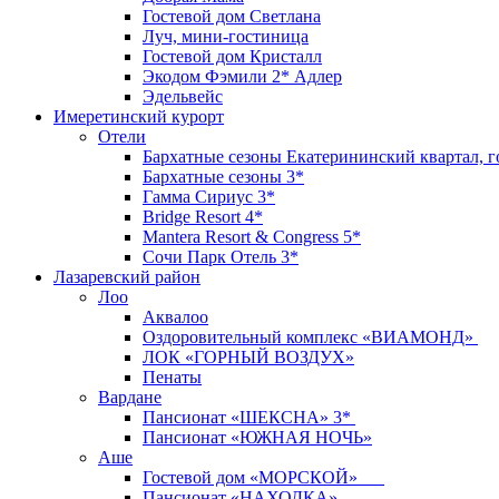
Гостевой дом Светлана
Луч, мини-гостиница
Гостевой дом Кристалл
Экодом Фэмили 2* Адлер
Эдельвейс
Имеретинский курорт
Отели
Бархатные сезоны Екатерининский квартал, г
Бархатные сезоны 3*
Гамма Сириус 3*
Bridge Resort 4*
Mantera Resort & Congress 5*
Сочи Парк Отель 3*
Лазаревский район
Лоо
Аквалоо
Оздоровительный комплекс «ВИАМОНД»
ЛОК «ГОРНЫЙ ВОЗДУХ»
Пенаты
Вардане
Пансионат «ШЕКСНА» 3*
Пансионат «ЮЖНАЯ НОЧЬ»
Аше
Гостевой дом «МОРСКОЙ»
Пансионат «НАХОДКА»