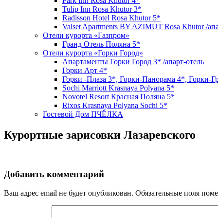
Park Inn Rosa Khutor 4*
Tulip Inn Rosa Khutor 3*
Radisson Hotel Rosa Khutor 5*
Valset Apartments BY AZIMUT Rosa Khutor /ап
Отели курорта «Газпром»
Гранд Отель Поляна 5*
Отели курорта «Горки Город»
Апартаменты Горки Город 3* /апарт-отель
Горки Арт 4*
Горки -Плаза 3*, Горки-Панорама 4*, Горки-Г
Sochi Marriott Krasnaya Polyana 5*
Novotel Resort Красная Поляна 5*
Rixos Krasnaya Polyana Sochi 5*
Гостевой Дом ПЧЁЛКА
Курортные зарисовки Лазаревского
Добавить комментарий
Ваш адрес email не будет опубликован.
Обязательные поля пом