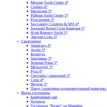
Mercure Sochi Centre 4*
Cosmos 4*
Магнолия 3*
Pullman Sochi Сеntre 5*
Роза ветров 3*
Sea Galaxy Congress & SPA 4*
Swissotel Resort Сочи Камелия 5*
Hyatt Regency Sochi 5*
Экодом Сочи 3*
Санаториии
Авангард 4*
Актёр 3*
Беларусь
Заполярье 3*
Зеленая Роща 3*
Металлург 3*
Русь 4*
Светлана / санаторий 3*
Сочи 4*
Фрунзе 3*
Парус /спортивно-оздоровительный комплекс
Мини-гостиницы
Бамбуковый рай
Надежда
Гостиница “Визит” на Мамайке