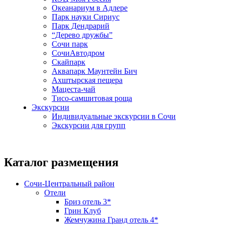
Океанариум в Адлере
Парк науки Сириус
Парк Дендрарий
“Дерево дружбы”
Сочи парк
СочиАвтодром
Скайпарк
Аквапарк Маунтейн Бич
Ахштырская пещера
Мацеста-чай
Тисо-самшитовая роща
Экскурсии
Индивидуальные экскурсии в Сочи
Экскурсии для групп
Каталог размещения
Сочи-Центральный район
Отели
Бриз отель 3*
Грин Клуб
Жемчужина Гранд отель 4*