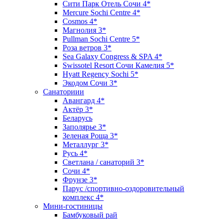
Сити Парк Отель Сочи 4*
Mercure Sochi Centre 4*
Cosmos 4*
Магнолия 3*
Pullman Sochi Сеntre 5*
Роза ветров 3*
Sea Galaxy Congress & SPA 4*
Swissotel Resort Сочи Камелия 5*
Hyatt Regency Sochi 5*
Экодом Сочи 3*
Санаториии
Авангард 4*
Актёр 3*
Беларусь
Заполярье 3*
Зеленая Роща 3*
Металлург 3*
Русь 4*
Светлана / санаторий 3*
Сочи 4*
Фрунзе 3*
Парус /спортивно-оздоровительный
комплекс 4*
Мини-гостиницы
Бамбуковый рай