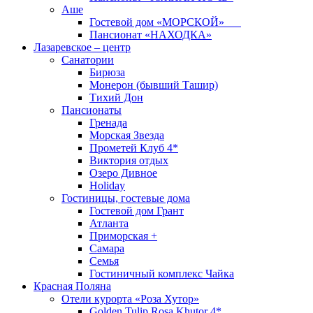
Аше
Гостевой дом «МОРСКОЙ»
Пансионат «НАХОДКА»
Лазаревское – центр
Санатории
Бирюза
Монерон (бывший Ташир)
Тихий Дон
Пансионаты
Гренада
Морская Звезда
Прометей Клуб 4*
Виктория отдых
Озеро Дивное
Holiday
Гостиницы, гостевые дома
Гостевой дом Грант
Атланта
Приморская +
Самара
Семья
Гостиничный комплекс Чайка
Красная Поляна
Отели курорта «Роза Хутор»
Golden Tulip Rosa Khutor 4*