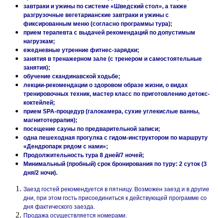
завтраки и ужины по системе «Шведский стол», а также
разгрузочные вегетарианские завтраки и ужины с
фиксированным меню (согласно программы тура);
прием терапевта с выдачей рекомендаций по допустимым
нагрузкам;
ежедневные утренние фитнес-зарядки;
занятия в тренажерном зале (с тренером и самостоятельные
занятия);
обучение скандинавской ходьбе;
лекции-рекомендации о здоровом образе жизни, о видах
тренировочных техник, мастер класс по приготовлению детокс-
коктейлей;
прием
SPA
-процедур (галокамера, сухие углекислые ванны,
магнитотеррапия);
посещение сауны по предварительной записи;
одна пешеходная прогулка с гидом-инструктором по маршруту
«Дендропарк рядом с нами»;
Продолжительность тура 8 дней/7 ночей;
Минимальный (пробный) срок бронирования по туру: 2 суток (3
дня/2 ночи).
Заезд гостей рекомендуется в пятницу. Возможен заезд и в другие
дни, при этом гость присоединиться к действующей программе со
дня фактического заезда.
Продажа осуществляется номерами.