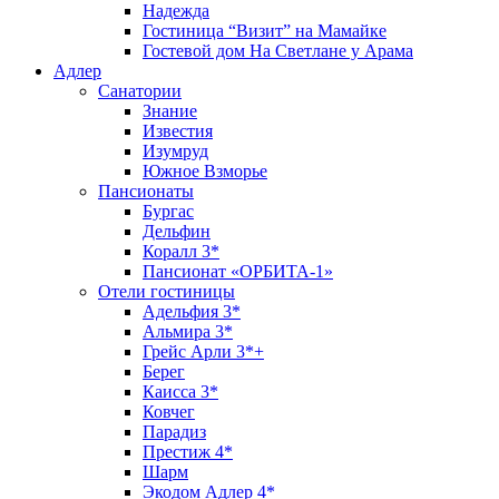
Надежда
Гостиница “Визит” на Мамайке
Гостевой дом На Светлане у Арама
Адлер
Санатории
Знание
Известия
Изумруд
Южное Взморье
Пансионаты
Бургас
Дельфин
Коралл 3*
Пансионат «ОРБИТА-1»
Отели гостиницы
Адельфия 3*
Альмира 3*
Грейс Арли 3*+
Берег
Каисса 3*
Ковчег
Парадиз
Престиж 4*
Шарм
Экодом Адлер 4*