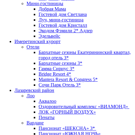
Мини-гостиницы
Добрая Мама
Гостевой дом Светлана
Луч, мини-гостиница
Гостевой дом Кристалл
Экодом Фэмили 2* Адлер
Эдельвейс
Имеретинский курорт
Отели
Бархатные сезоны Екатерининский квартал,
город отель 3*
Бархатные сезоны 3*
Гамма Сириус 3*
Bridge Resort 4*
Mantera Resort & Congress 5*
Сочи Парк Отель 3*
Лазаревский район
Лоо
Аквалоо
Оздоровительный комплекс «ВИАМОНД»
ЛОК «ГОРНЫЙ ВОЗДУХ»
Пенаты
Вардане
Пансионат «ШЕКСНА» 3*
Пансионат «ЮЖНАЯ НОЧЬ»