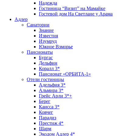
Надежда
Гостиница “Визит” на Мамайке
Гостевой дом На Светлане у Арама
Адлер
Санатории
Знание
Известия
Изумруд
Южное Взморье
Пансионаты
Бургас
Дельфин
Коралл 3*
Пансионат «ОРБИТА-1»
Отели гостиницы
Адельфия 3*
Альмира 3*
Грейс Арли 3*+
Берег
Каисса 3*
Ковчег
Парадиз
Престиж 4*
Шарм
Экодом Адлер 4*