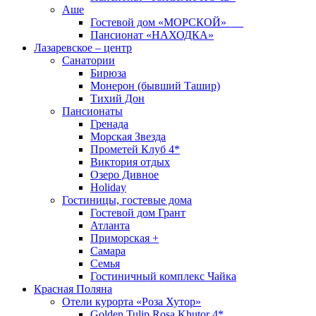
Аше
Гостевой дом «МОРСКОЙ»
Пансионат «НАХОДКА»
Лазаревское – центр
Санатории
Бирюза
Монерон (бывший Ташир)
Тихий Дон
Пансионаты
Гренада
Морская Звезда
Прометей Клуб 4*
Виктория отдых
Озеро Дивное
Holiday
Гостиницы, гостевые дома
Гостевой дом Грант
Атланта
Приморская +
Самара
Семья
Гостиничный комплекс Чайка
Красная Поляна
Отели курорта «Роза Хутор»
Golden Tulip Rosa Khutor 4*