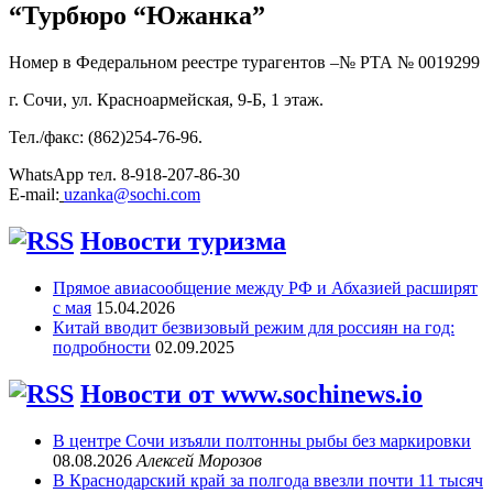
“Турбюро “Южанка”
Номер в Федеральном реестре турагентов –№ РТА №
0019299
г. Сочи, ул. Красноармейская, 9-Б, 1 этаж.
Тел./факс: (862)254-76-96.
WhatsApp тел. 8-918-207-86-30
E-mail:
uzanka@sochi.com
Новости туризма
Прямое авиасообщение между РФ и Абхазией расширят
с мая
15.04.2026
Китай вводит безвизовый режим для россиян на год:
подробности
02.09.2025
Новости от www.sochinews.io
В центре Сочи изъяли полтонны рыбы без маркировки
08.08.2026
Алексей Морозов
В Краснодарский край за полгода ввезли почти 11 тысяч