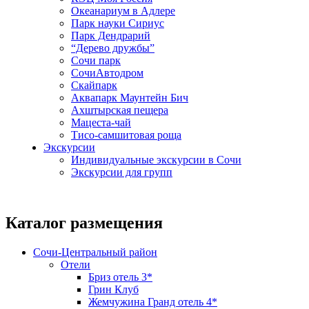
Океанариум в Адлере
Парк науки Сириус
Парк Дендрарий
“Дерево дружбы”
Сочи парк
СочиАвтодром
Скайпарк
Аквапарк Маунтейн Бич
Ахштырская пещера
Мацеста-чай
Тисо-самшитовая роща
Экскурсии
Индивидуальные экскурсии в Сочи
Экскурсии для групп
Каталог размещения
Сочи-Центральный район
Отели
Бриз отель 3*
Грин Клуб
Жемчужина Гранд отель 4*