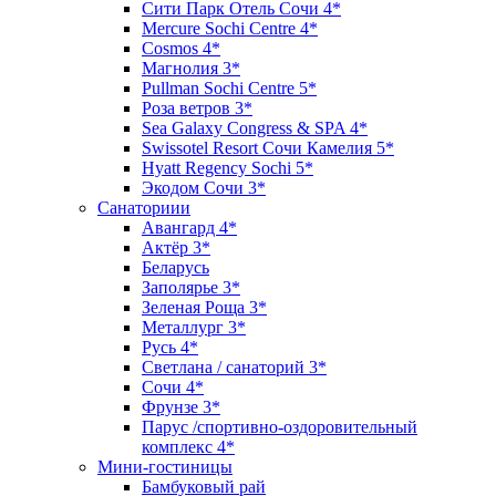
Сити Парк Отель Сочи 4*
Mercure Sochi Centre 4*
Cosmos 4*
Магнолия 3*
Pullman Sochi Сеntre 5*
Роза ветров 3*
Sea Galaxy Congress & SPA 4*
Swissotel Resort Сочи Камелия 5*
Hyatt Regency Sochi 5*
Экодом Сочи 3*
Санаториии
Авангард 4*
Актёр 3*
Беларусь
Заполярье 3*
Зеленая Роща 3*
Металлург 3*
Русь 4*
Светлана / санаторий 3*
Сочи 4*
Фрунзе 3*
Парус /спортивно-оздоровительный
комплекс 4*
Мини-гостиницы
Бамбуковый рай