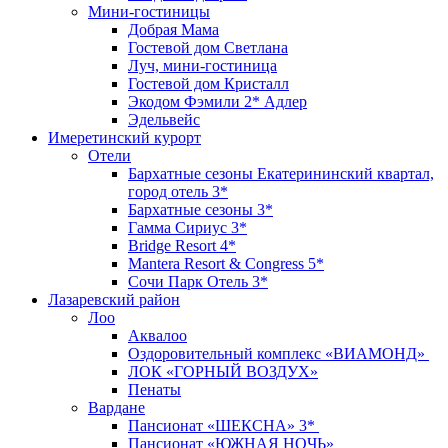
Мини-гостиницы
Добрая Мама
Гостевой дом Светлана
Луч, мини-гостиница
Гостевой дом Кристалл
Экодом Фэмили 2* Адлер
Эдельвейс
Имеретинский курорт
Отели
Бархатные сезоны Екатерининский квартал,
город отель 3*
Бархатные сезоны 3*
Гамма Сириус 3*
Bridge Resort 4*
Mantera Resort & Congress 5*
Сочи Парк Отель 3*
Лазаревский район
Лоо
Аквалоо
Оздоровительный комплекс «ВИАМОНД»
ЛОК «ГОРНЫЙ ВОЗДУХ»
Пенаты
Вардане
Пансионат «ШЕКСНА» 3*
Пансионат «ЮЖНАЯ НОЧЬ»