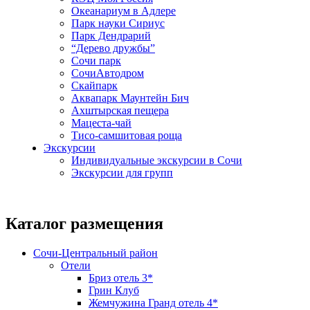
Океанариум в Адлере
Парк науки Сириус
Парк Дендрарий
“Дерево дружбы”
Сочи парк
СочиАвтодром
Скайпарк
Аквапарк Маунтейн Бич
Ахштырская пещера
Мацеста-чай
Тисо-самшитовая роща
Экскурсии
Индивидуальные экскурсии в Сочи
Экскурсии для групп
Каталог размещения
Сочи-Центральный район
Отели
Бриз отель 3*
Грин Клуб
Жемчужина Гранд отель 4*