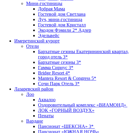
Мини-гостиницы
Добрая Мама
Гостевой дом Светлана
Луч, мини-гостиница
Гостевой дом Кристалл
Экодом Фэмили 2* Адлер
Эдельвейс
Имеретинский курорт
Отели
Бархатные сезоны Екатерининский квартал,
город отель 3*
Бархатные сезоны 3*
Гамма Сириус 3*
Bridge Resort 4*
Mantera Resort & Congress 5*
Сочи Парк Отель 3*
Лазаревский район
Лоо
Аквалоо
Оздоровительный комплекс «ВИАМОНД»
ЛОК «ГОРНЫЙ ВОЗДУХ»
Пенаты
Вардане
Пансионат «ШЕКСНА» 3*
Пансионат «ЮЖНАЯ НОЧЬ»