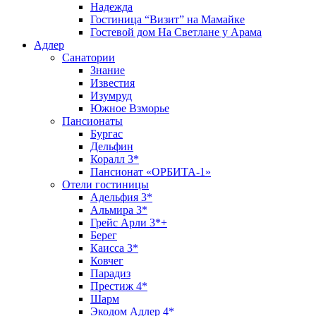
Надежда
Гостиница “Визит” на Мамайке
Гостевой дом На Светлане у Арама
Адлер
Санатории
Знание
Известия
Изумруд
Южное Взморье
Пансионаты
Бургас
Дельфин
Коралл 3*
Пансионат «ОРБИТА-1»
Отели гостиницы
Адельфия 3*
Альмира 3*
Грейс Арли 3*+
Берег
Каисса 3*
Ковчег
Парадиз
Престиж 4*
Шарм
Экодом Адлер 4*