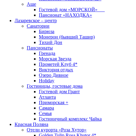
Аше
Гостевой дом «МОРСКОЙ»
Пансионат «НАХОДКА»
Лазаревское – центр
Санатории
Бирюза
Монерон (бывший Ташир)
Тихий Дон
Пансионаты
Гренада
Морская Звезда
Прометей Клуб 4*
Виктория отдых
Озеро Дивное
Holiday
Гостиницы, гостевые дома
Гостевой дом Грант
Атланта
Приморская +
Самара
Семья
Гостиничный комплекс Чайка
Красная Поляна
Отели курорта «Роза Хутор»
Golden Tulip Rosa Khutor 4*