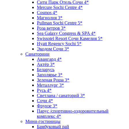
Сити Парк Отель Сочи 4*
Mercure Sochi Centre 4*
Cosmos 4*
Магнолия 3*
Pullman Sochi Сеntre 5*
Роза ветров 3*
Sea Galaxy Congress & SPA 4*
Swissotel Resort Сочи Камелия 5*
Hyatt Regency Sochi 5*
Экодом Сочи 3*
Санаториии
Авангард 4*
Актёр 3*
Беларусь
Заполярье 3*
Зеленая Роща 3*
Металлург 3*
Русь 4*
Светлана / санаторий 3*
Сочи 4*
Фрунзе 3*
Парус /спортивно-оздоровительный
комплекс 4*
Мини-гостиницы
Бамбуковый рай